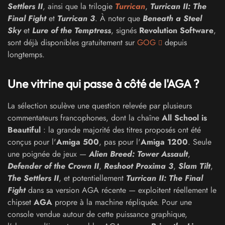
Settlers II
, ainsi que la trilogie
Turrican
,
Turrican II: The
Final Fight
et
Turrican 3
. À noter que
Beneath a Steel
Sky
et
Lure of the Temptress
, signés
Revolution Software
,
sont déjà disponibles gratuitement sur
GOG
depuis
longtemps.
Une vitrine qui passe à côté de l'AGA ?
La sélection soulève une question relevée par plusieurs
commentateurs francophones, dont la chaîne
All School is
Beautiful
: la grande majorité des titres proposés ont été
conçus pour l'
Amiga 500
, pas pour l'
Amiga 1200
. Seule
une poignée de jeux —
Alien Breed: Tower Assault
,
Defender of the Crown II
,
Reshoot Proxima 3
,
Slam Tilt
,
The Settlers II
, et potentiellement
Turrican II: The Final
Fight
dans sa version AGA récente — exploitent réellement le
chipset
AGA
propre à la machine répliquée. Pour une
console vendue autour de cette puissance graphique,