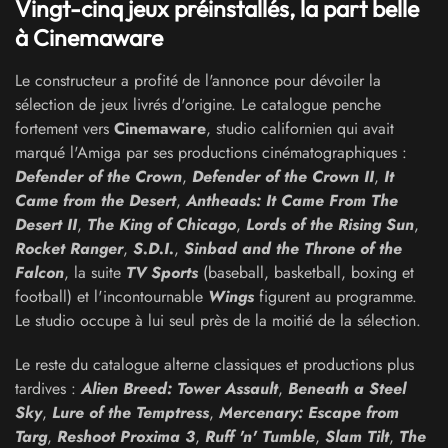
Vingt-cinq jeux préinstallés, la part belle
à Cinemaware
Le constructeur a profité de l'annonce pour dévoiler la
sélection de jeux livrés d'origine. Le catalogue penche
fortement vers
Cinemaware
, studio californien qui avait
marqué l'Amiga par ses productions cinématographiques :
Defender of the Crown
,
Defender of the Crown II
,
It
Came from the Desert
,
Antheads: It Came From The
Desert II
,
The King of Chicago
,
Lords of the Rising Sun
,
Rocket Ranger
,
S.D.I.
,
Sinbad and the Throne of the
Falcon
, la suite
TV Sports
(baseball, basketball, boxing et
football) et l'incontournable
Wings
figurent au programme.
Le studio occupe à lui seul près de la moitié de la sélection.
Le reste du catalogue alterne classiques et productions plus
tardives :
Alien Breed: Tower Assault
,
Beneath a Steel
Sky
,
Lure of the Temptress
,
Mercenary: Escape from
Targ
,
Reshoot Proxima 3
,
Ruff 'n' Tumble
,
Slam Tilt
,
The