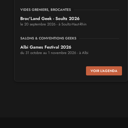
VIDES GRENIERS, BROCANTES
Broc'Land Geek - Soultz 2026
le 20 septembre 2026 - à Soultz-Haut-Rhin
SALONS & CONVENTIONS GEEKS
Albi Games Festival 2026
du 31 octobre au 1 novembre 2026 - à Albi
SALONS & CONVENTIONS GEEKS
VOIR L'AGENDA
Virtual Calais - salon du jeu vidéo et des loisirs
numériques 2026
les 3 et 4 octobre 2026 - à Calais
SALONS & CONVENTIONS GEEKS
Trolls et Légendes 2027
du 26 au 28 mars 2027 - à Mons