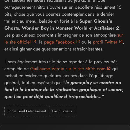
On saluera les atours séduisants du jeu dont la robe
outrageusement rétro s'ouvre sur un décolleté résolument 16
bits, chose que vous pourrez contempler dans le dernier
trailer : au menu, balade en forêt à la
Super Ghouls'n
Ghosts
,
Wonder Boy in Monster World
et
ActRaiser 2
.
Les plus curieux pourront s'imprégner de son atmosphère
sur
le site officiel
, la
page Facebook
ou le
profil Twitter
,
et ainsi glaner quelques sensations rafraîchissantes.
Il sera également très utile de se reporter à la preview très
complète de
Guillaume Verdin sur le site MO5.com
qui
mettait en évidence quelques lacunes dans l'équilibrage
général, tout en espérant que
"le gameplay se montre au
final à la hauteur de la réalisation graphique et sonore,
que l’on peut déjà qualifier d’irréprochable…"
Bonus Level Entertainment
Fox n Forests