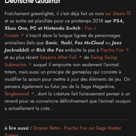
Deutsche Qualität
Fraîchement greenlighté, il s'est déjà fait un nom
sur Steam
et sa sortie est planifiée pour ce printemps 2018
sur PS4,
Xbox One, PC et Nintendo Switch
:
Fox n
Forests
s'inscrit dans la longue lignée de personnages
animaliers (tels que
Sonic
,
Yoshi
,
Fox McCloud
ou
Jazz
Jackrabbit
) et
Rick the Fox
emboîte le pas à
Psycho Fox
et au plus récent
Seasons After Fall
de
Swing Swing
Submarine
auquel il emprunte non seulement l'animal
totem, mais aussi un principe de gameplay qui consiste à
modifier la saison pour mettre à jour des éléments de jeu. On
pensera également au futur jeu de la Sega Megadrive,
Tanglewood
, dont la créature fait furieusement penser à un
renard pour se convaincre définitivement que l'animal rouquin
a actuellement la cote...
à lire aussi :
Dossier Retro - Psycho Fox sur Sega Master
System