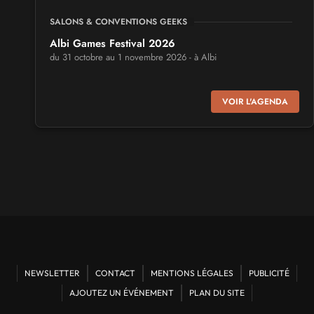
SALONS & CONVENTIONS GEEKS
Albi Games Festival 2026
du 31 octobre au 1 novembre 2026 - à Albi
SALONS & CONVENTIONS GEEKS
VOIR L'AGENDA
Virtual Calais - salon du jeu vidéo et des loisirs
numériques 2026
les 3 et 4 octobre 2026 - à Calais
SALONS & CONVENTIONS GEEKS
Trolls et Légendes 2027
du 26 au 28 mars 2027 - à Mons
CULTURE JAPONAISE ET OTAKU
Mang'Azur 2027
NEWSLETTER
CONTACT
MENTIONS LÉGALES
PUBLICITÉ
les 24 et 25 avril 2027 - à Toulon
AJOUTEZ UN ÉVÉNEMENT
PLAN DU SITE