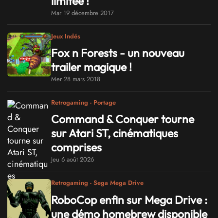
limitée !
Mar 19 décembre 2017
Jeux Indés
Fox n Forests - un nouveau
trailer magique !
Mer 28 mars 2018
Retrogaming - Portage
Command & Conquer tourne
sur Atari ST, cinématiques
comprises
Jeu 6 août 2026
Retrogaming - Sega Mega Drive
RoboCop enfin sur Mega Drive :
une démo homebrew disponible