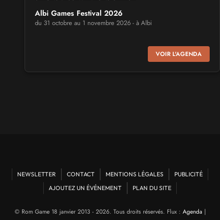
Albi Games Festival 2026
du 31 octobre au 1 novembre 2026 - à Albi
SALONS & CONVENTIONS GEEKS
VOIR L'AGENDA
Virtual Calais - salon du jeu vidéo et des loisirs
numériques 2026
les 3 et 4 octobre 2026 - à Calais
SALONS & CONVENTIONS GEEKS
Trolls et Légendes 2027
du 26 au 28 mars 2027 - à Mons
CULTURE JAPONAISE ET OTAKU
Mang'Azur 2027
NEWSLETTER
CONTACT
MENTIONS LÉGALES
PUBLICITÉ
les 24 et 25 avril 2027 - à Toulon
AJOUTEZ UN ÉVÉNEMENT
PLAN DU SITE
SALONS & CONVENTIONS GEEKS
© Rom Game 18 janvier 2013 - 2026. Tous droits réservés. Flux :
Agenda
|