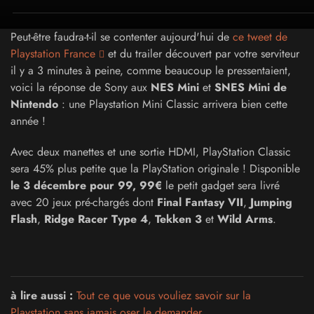
Peut-être faudra-t-il se contenter aujourd'hui de
ce tweet de
Playstation France
et du trailer découvert par votre serviteur
il y a 3 minutes à peine, comme beaucoup le pressentaient,
voici la réponse de Sony aux
NES Mini
et
SNES Mini de
Nintendo
: une Playstation Mini Classic arrivera bien cette
année !
Avec deux manettes et une sortie HDMI, PlayStation Classic
sera 45% plus petite que la PlayStation originale ! Disponible
le 3 décembre pour 99, 99€
le petit gadget sera livré
avec 20 jeux pré-chargés dont
Final Fantasy VII
,
Jumping
Flash
,
Ridge Racer Type 4
,
Tekken 3
et
Wild Arms
.
à lire aussi :
Tout ce que vous vouliez savoir sur la
Playstation sans jamais oser le demander