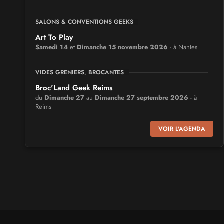
SALONS & CONVENTIONS GEEKS
Art To Play
Samedi 14
et
Dimanche 15 novembre 2026
- à Nantes
VIDES GRENIERS, BROCANTES
Broc'Land Geek Reims
du
Dimanche 27
au
Dimanche 27 septembre 2026
- à
Reims
VOIR L'AGENDA
CULTURE JAPONAISE ET OTAKU
MangAnime
du
Dimanche 8
au
Dimanche 8 novembre 2026
- à
Morcenx
SALONS & CONVENTIONS GEEKS
Arcadia GeekFest
Samedi 17
et
Dimanche 18 octobre 2026
- à Arques