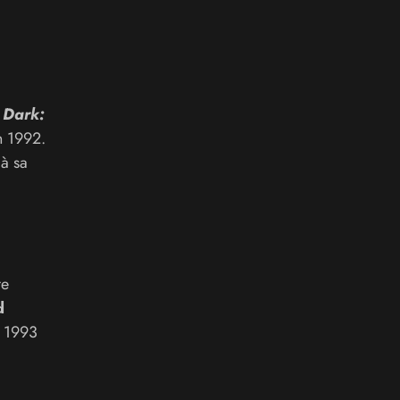
 Dark:
 1992.
 à sa
re
d
n 1993