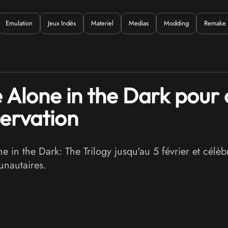
Emulation
Jeux Indés
Materiel
Medias
Modding
Remake
uoi ?
e Alone in the Dark pour
ervation
 in the Dark: The Trilogy jusqu'au 5 février et cél
unautaires.