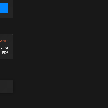
VANT ›
ichier
PDF