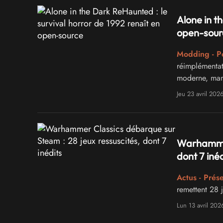
Alone in t
open-sour
Modding - P
réimplémentat
moderne, manet
Jeu 23 avril 202
Warhammer 
dont 7 inéd
Actus - Prés
remettent 28 
Lun 13 avril 202