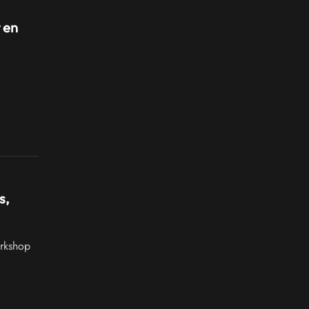
 en
s,
rkshop