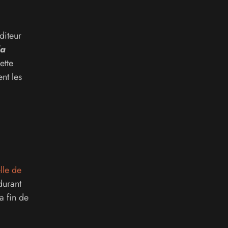
diteur
la
ette
nt les
lle de
durant
a fin de