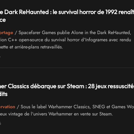
he Dark ReHaunted : le survival horror de 1992 renaît
ce
ortage
/ Spacefarer Games publie Alone in the Dark ReHaunted,
ion C++ open-source du survival horror d'Infogrames avec rendu
te et arrière-plans retravaillés.
6
Classics débarque sur Steam : 28 jeux ressuscité
its
ervation
/ Sous le label Warhammer Classics, SNEG et Games Wo
jeux vintage de l'univers Warhammer en vente sur Steam.
6