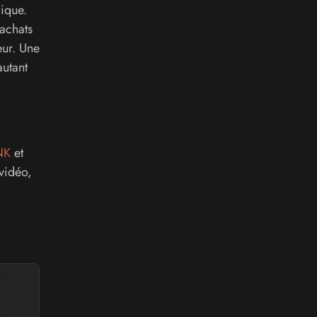
ique.
 achats
eur. Une
autant
NK
et
vidéo,