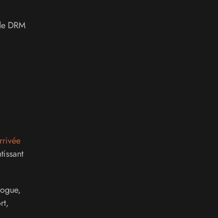
 de DRM
rrivée
tissant
logue,
rt,