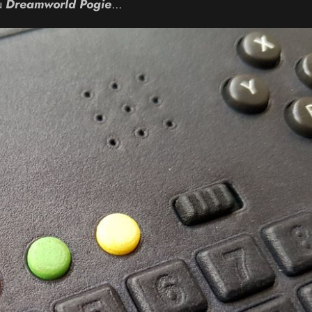
u
Dreamworld Pogie
...