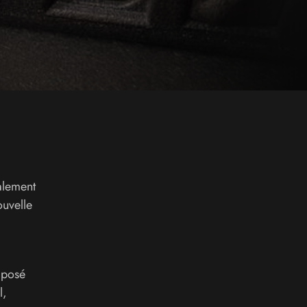
alement
ouvelle
mposé
l,