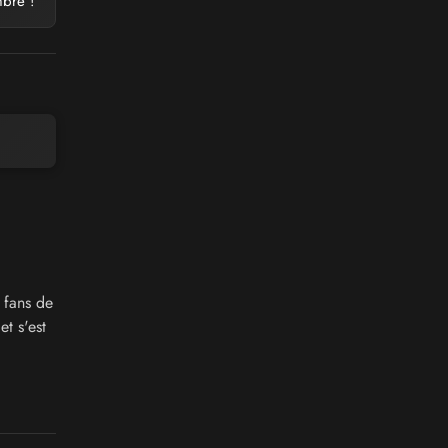
bre !
 fans de
t s'est