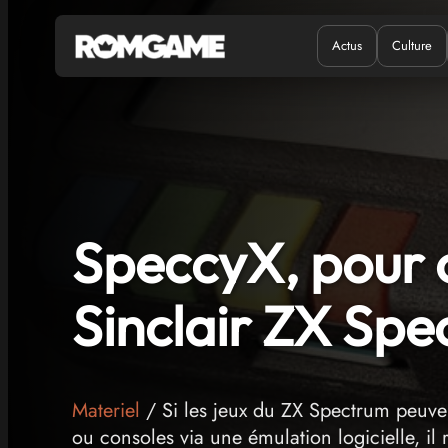
Actus
Culture
Quand ?
Où ?
SpeccyX, pour ou
Sinclair ZX Sp
Materiel
/ Si les jeux du ZX Spectrum peuvent
ou consoles via une émulation logicielle, il 