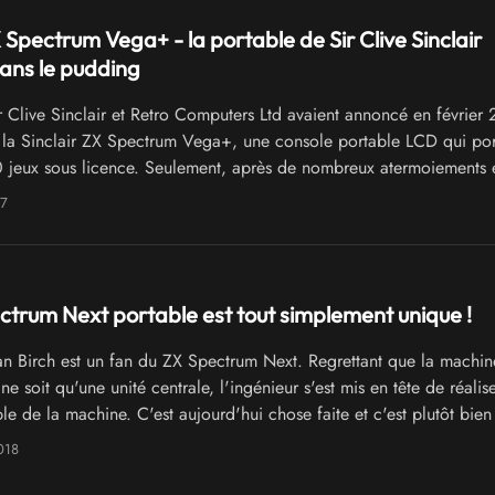
X Spectrum Vega+ - la portable de Sir Clive Sinclair
ans le pudding
 Clive Sinclair et Retro Computers Ltd avaient annoncé en février 
la Sinclair ZX Spectrum Vega+, une console portable LCD qui por
 jeux sous licence. Seulement, après de nombreux atermoiements 
nom, la campagne de financement vient d'être stoppé net par Indi
17
trum Next portable est tout simplement unique !
n Birch est un fan du ZX Spectrum Next. Regrettant que la machin
 ne soit qu'une unité centrale, l'ingénieur s'est mis en tête de réalis
le de la machine. C'est aujourd'hui chose faite et c'est plutôt bien 
018