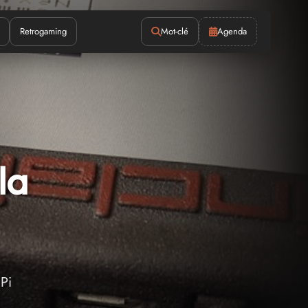
Retrogaming
Mot-clé
Agenda
la
 Pi