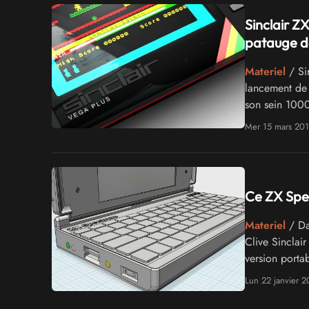
Sinclair Z
patauge d
Materiel
/ Sir
lancement de 
son sein 1000
opacité sans 
Mer 15 mars 20
Ce ZX Spec
Materiel
/ Da
Clive Sinclair
version portab
Lun 22 janvier 2