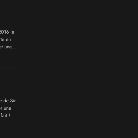
2016 le
te en
et une
egogo...
e de Sir
er une
fait !