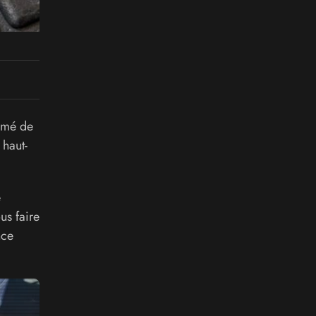
rimé de
haut-
e
us faire
nce