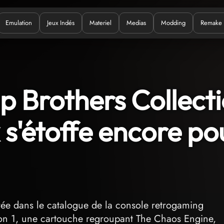
Emulation
Jeux Indés
Materiel
Medias
Modding
Remake
uoi ?
p Brothers Collect
ux s'étoffe encore po
rée dans le catalogue de la console retrogaming
ion 1, une cartouche regroupant The Chaos Engine,