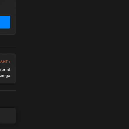
VANT ›
Sprint
Amiga