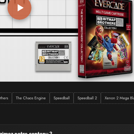
thers
The Chaos Engine
Speedball
Speedball 2
Xenon 2 Mega Bla
aimez notre contenu ?