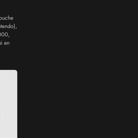
touche
tendo),
000,
i en