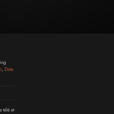
ing
,
Data
 télé et