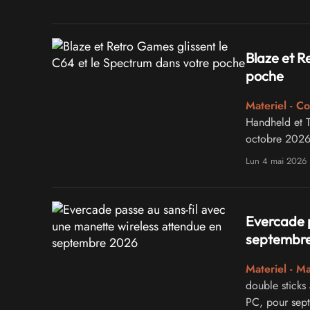
Blaze et R
poche
Materiel - C
Handheld et T
octobre 2026
Lun 4 mai 2026
Evercade p
septembr
Materiel - M
double sticks
PC, pour sep