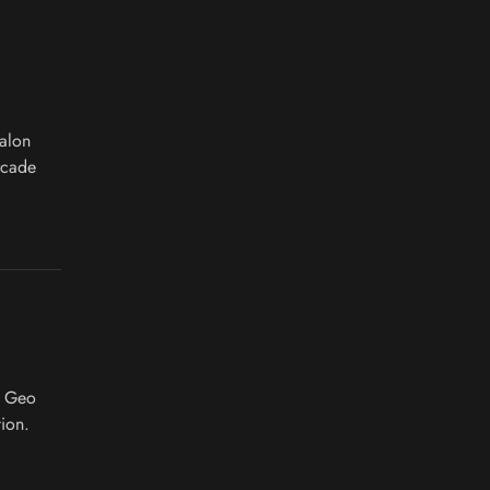
alon
rcade
o Geo
ion.