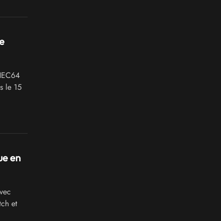
e
THEC64
s le 15
ue en
avec
ch et