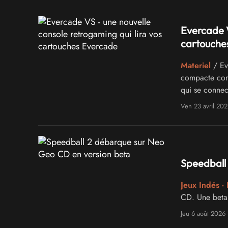
Evercade V
cartouche
Materiel
/ Ev
compacte conç
qui se connect
Ven 23 avril 202
Speedball
Jeux Indés -
CD. Une beta 
Jeu 6 août 2026