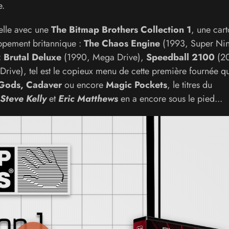
e.
'elle avec une
The Bitmap Brothers Collection 1
, une car
oppement britannique :
The Chaos Engine
(1993, Super Nin
 Brutal Deluxe
(1990, Mega Drive),
Speedball 2100
(2
rive), tel est le copieux menu de cette première fournée qu
Gods, Cadaver
ou encore
Magic Pockets
, le titres du
Steve Kelly
et
Eric Matthews
en a encore sous le pied...