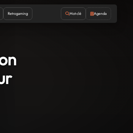
Retrogaming
Mot-clé
Agenda
ion
ur