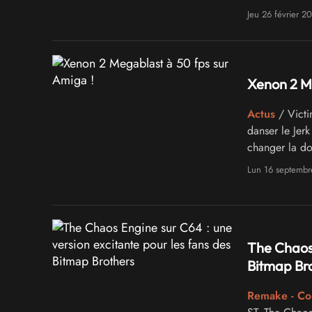
Jeu 26 février 2
Xenon 2 Me
Actus
/ Victi
danser le Jer
changer la do
Lun 16 septemb
The Chaos 
Bitmap Br
Remake - C