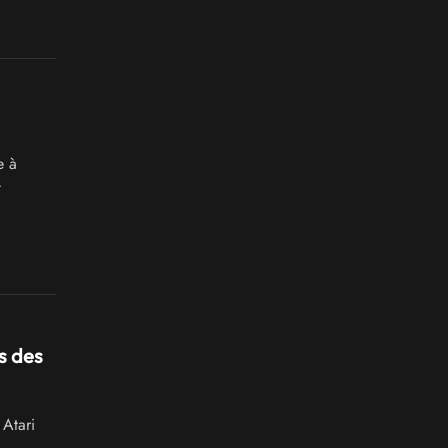
e à
t
s des
 Atari