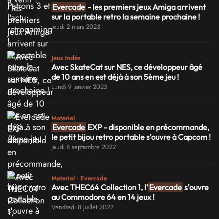
Evercade
- les premiers jeux Amiga arrivent
sur la portable retro la semaine prochaine !
Jeudi 2 mars 2023
Jeux Indés
Avec SkateCat sur NES, ce développeur âgé
de 10 ans en est déjà à son 5ème jeu !
Lundi 9 janvier 2023
Materiel
Evercade
EXP - disponible en précommande,
le petit bijou retro portable s'ouvre à Capcom !
Jeudi 8 septembre 2022
Materiel - Evercade
Avec THEC64 Collection 1, l'
Evercade
s'ouvre
au Commodore 64 en 14 jeux !
Vendredi 8 juillet 2022