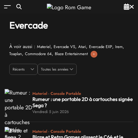
Evercade
À voir aussi :
,
,
,
,
,
Materiel
Evercade VS
Atari
Evercade EXP
Irem
,
,
Toaplan
Commodore 64
Blaze Entertainment
+
Materiel - Console Portable
Rumeur : une portable 2D à cartouches signée
Sega ?
Vendredi 5 juin 2026
Materiel - Console Portable
Blaze et Retro Games glissent le C64 et le