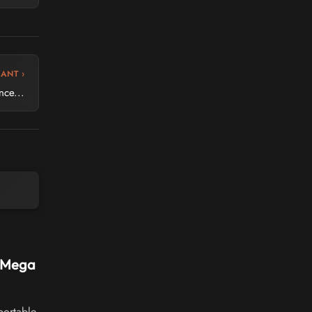
VANT ›
nce...
e Mega
portable