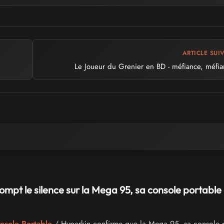
ARTICLE SUI
Le Joueur du Grenier en BD - méfiance, méfia
ompt le silence sur la Mega 95, sa console portabl
onsole Portable
/ Hyperkin confirme que la Mega 95, sa console 