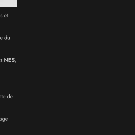
s et
ve du
ts
NES
,
tte de
hage