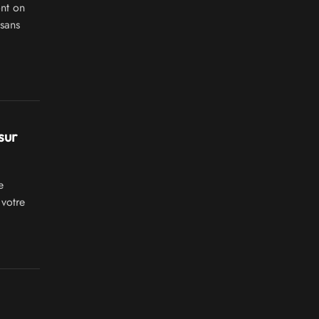
nt on
 sans
sur
e
votre