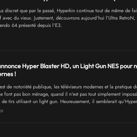
s discret que par le passé, Hyperkin continue tout de même de fa
f avec du vieux. Justement, découvrons aujourd'hui l’Ultra RetroN,
endo 64 présenté depuis l'E3.
nnonce Hyper Blaster HD, un Light Gun NES pour 
rnes !
st de notoriété publique, les téléviseurs modernes et la pratique d
e font pas bon ménage, quand il n'est pas tout simplement imposs
 de tirs utilisant un light gun. Heureusement, il semblerait qu'Hyper
de proposer une solution miraculeuse. Les amateurs de chasse au c
19
!