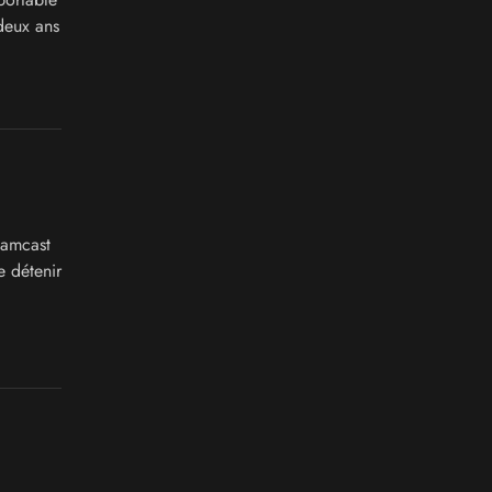
deux ans
eamcast
e détenir