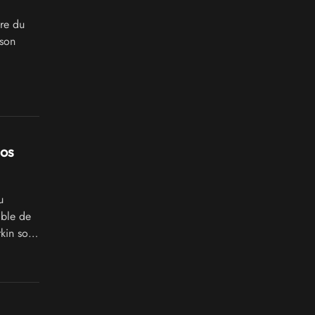
ire du
 son
nos
u
ible de
kin soit
anard