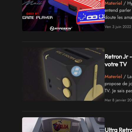
Materiel
/ Hy
entend parler
doute les am
Ven 3 juin 2022
Retron Jr
votre TV
Materiel
/ La 
propose de j
TV. Je sais p
Mer 8 janvier 2
Ultra Retr