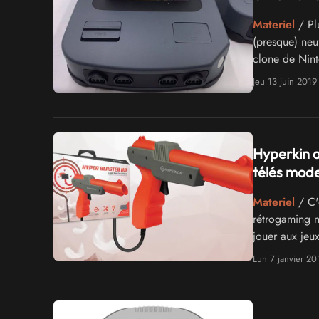
Materiel
/ Plu
(presque) neu
clone de Nint
Jeu 13 juin 2019
Hyperkin a
télés mode
Materiel
/ C'e
rétrogaming n
jouer aux jeux
sur le point 
Lun 7 janvier 20
apprécieront 