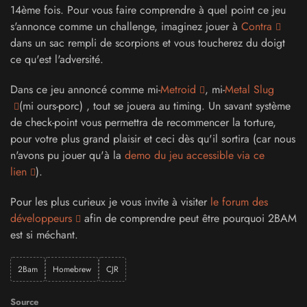
14ème fois. Pour vous faire comprendre à quel point ce jeu
s'annonce comme un challenge, imaginez jouer à
Contra
dans un sac rempli de scorpions et vous toucherez du doigt
ce qu'est l'adversité.
Dans ce jeu annoncé comme mi-
Metroid
, mi-
Metal Slug
(mi ours-porc) , tout se jouera au timing. Un savant système
de check-point vous permettra de recommencer la torture,
pour votre plus grand plaisir et ceci dès qu'il sortira (car nous
n'avons pu jouer qu'à la
demo du jeu accessible via ce
lien
).
Pour les plus curieux je vous invite à visiter
le forum des
développeurs
afin de comprendre peut être pourquoi 2BAM
est si méchant.
2Bam
Homebrew
CJR
Source