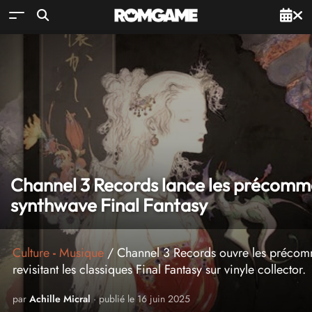
Channel 3 Records lance les précomma
synthwave Final Fantasy
Culture
-
Musique
/ Channel 3 Records ouvre les précomm
revisitant les classiques Final Fantasy sur vinyle collector.
par
Achille Micral
· publié le 16 juin 2025