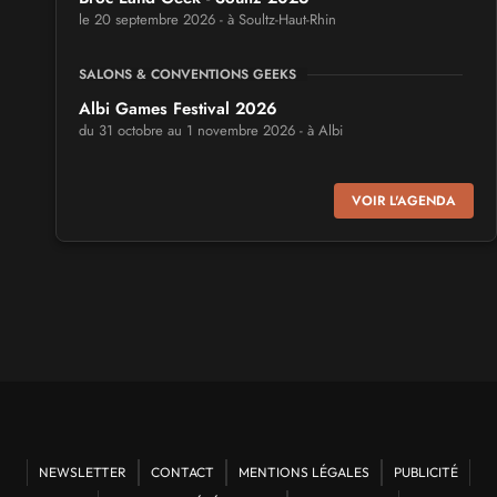
le 20 septembre 2026 - à Soultz-Haut-Rhin
SALONS & CONVENTIONS GEEKS
Albi Games Festival 2026
du 31 octobre au 1 novembre 2026 - à Albi
SALONS & CONVENTIONS GEEKS
VOIR L'AGENDA
Virtual Calais - salon du jeu vidéo et des loisirs
numériques 2026
les 3 et 4 octobre 2026 - à Calais
SALONS & CONVENTIONS GEEKS
Trolls et Légendes 2027
du 26 au 28 mars 2027 - à Mons
CULTURE JAPONAISE ET OTAKU
Mang'Azur 2027
NEWSLETTER
CONTACT
MENTIONS LÉGALES
PUBLICITÉ
les 24 et 25 avril 2027 - à Toulon