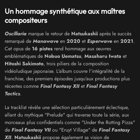
Un hommage synthétique aux maîtres
compositeurs
Oscillaria
marque le retour de
Natsukashii
après le succès
remarqué de
Manawave
en
2020
et
Esperwave
en
2021
.
Cet opus de
16 pistes
rend hommage aux œuvres
emblématiques de
Nobuo Uematsu
,
Masaharu Iwata
et
Hitoshi Sakimoto
, trois piliers de la composition
vidéoludique japonaise. L'album couvre l'intégralité de la
franchise, des premiers épisodes jusqu'aux productions plus
récentes comme
Final Fantasy XII
et
Final Fantasy
Tactics
.
La tracklist révèle une sélection particulièrement éclectique,
allant du mythique "Prelude" qui traverse toute la série, aux
morceaux plus confidentiels comme "Under the Rotting Pizza"
de
Final Fantasy VII
ou "Eruyt Village" de
Final Fantasy
XII
.
Natsukashii
propose également sa vision de