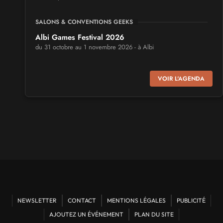
SALONS & CONVENTIONS GEEKS
Albi Games Festival 2026
du 31 octobre au 1 novembre 2026 - à Albi
SALONS & CONVENTIONS GEEKS
VOIR L'AGENDA
Virtual Calais - salon du jeu vidéo et des loisirs
numériques 2026
les 3 et 4 octobre 2026 - à Calais
SALONS & CONVENTIONS GEEKS
Trolls et Légendes 2027
du 26 au 28 mars 2027 - à Mons
CULTURE JAPONAISE ET OTAKU
Mang'Azur 2027
NEWSLETTER
CONTACT
MENTIONS LÉGALES
PUBLICITÉ
les 24 et 25 avril 2027 - à Toulon
AJOUTEZ UN ÉVÉNEMENT
PLAN DU SITE