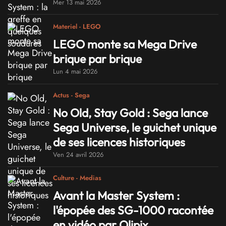
Mer 13 mai 2026
Materiel - LEGO
LEGO monte sa Mega Drive
brique par brique
Lun 4 mai 2026
Actus - Sega
No Old, Stay Gold : Sega lance
Sega Universe, le guichet unique
de ses licences historiques
Ven 24 avril 2026
Culture - Medias
Avant la Master System :
l'épopée des SG-1000 racontée
en vidéo par Olipix