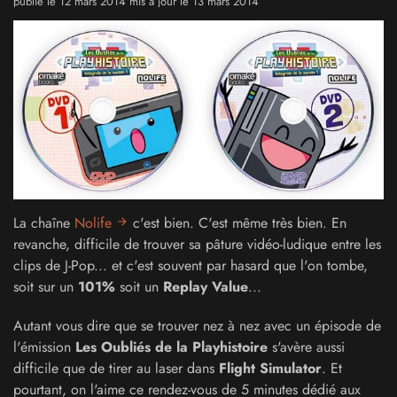
publié le 12 mars 2014 mis à jour le 13 mars 2014
La chaîne
Nolife
c'est bien. C'est même très bien. En
revanche, difficile de trouver sa pâture vidéo-ludique entre les
clips de J-Pop... et c'est souvent par hasard que l'on tombe,
soit sur un
101%
soit un
Replay Value
...
Autant vous dire que se trouver nez à nez avec un épisode de
l'émission
Les Oubliés de la Playhistoire
s'avère aussi
difficile que de tirer au laser dans
Flight Simulator
. Et
pourtant, on l'aime ce rendez-vous de 5 minutes dédié aux