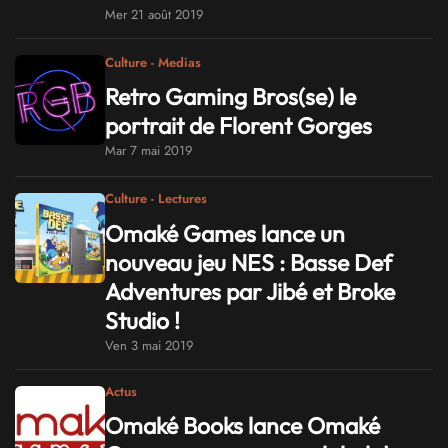
Mer 21 août 2019
Culture - Medias
Retro Gaming Bros(se) le
portrait de Florent Gorges
Mar 7 mai 2019
Culture - Lectures
Omaké Games lance un
nouveau jeu NES : Basse Def
Adventures par Jibé et Broke
Studio !
Ven 3 mai 2019
Actus
Omaké Books lance Omaké