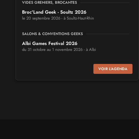
VIDES GRENIERS, BROCANTES
Broc'Land Geek - Soultz 2026
le 20 septembre 2026 - à Soultz-Haut-Rhin
SALONS & CONVENTIONS GEEKS
Albi Games Festival 2026
du 31 octobre au 1 novembre 2026 - à Albi
SALONS & CONVENTIONS GEEKS
VOIR L'AGENDA
Virtual Calais - salon du jeu vidéo et des loisirs
numériques 2026
les 3 et 4 octobre 2026 - à Calais
SALONS & CONVENTIONS GEEKS
Trolls et Légendes 2027
du 26 au 28 mars 2027 - à Mons
CULTURE JAPONAISE ET OTAKU