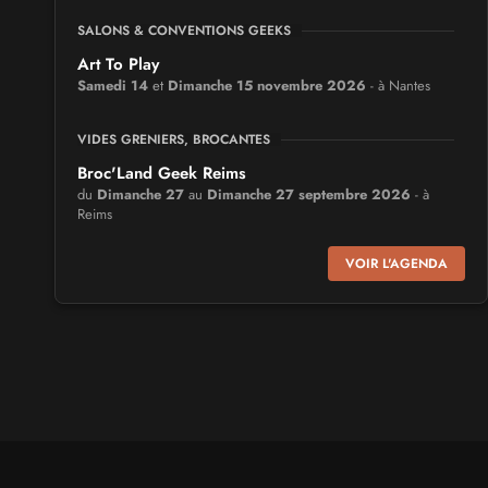
SALONS & CONVENTIONS GEEKS
Art To Play
Samedi 14
et
Dimanche 15 novembre 2026
- à Nantes
VIDES GRENIERS, BROCANTES
Broc'Land Geek Reims
du
Dimanche 27
au
Dimanche 27 septembre 2026
- à
Reims
VOIR L'AGENDA
CULTURE JAPONAISE ET OTAKU
MangAnime
du
Dimanche 8
au
Dimanche 8 novembre 2026
- à
Morcenx
SALONS & CONVENTIONS GEEKS
Arcadia GeekFest
Samedi 17
et
Dimanche 18 octobre 2026
- à Arques