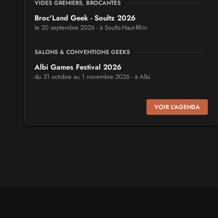
VIDES GRENIERS, BROCANTES
Broc'Land Geek - Soultz 2026
le 20 septembre 2026 - à Soultz-Haut-Rhin
SALONS & CONVENTIONS GEEKS
Albi Games Festival 2026
du 31 octobre au 1 novembre 2026 - à Albi
SALONS & CONVENTIONS GEEKS
VOIR L'AGENDA
Virtual Calais - salon du jeu vidéo et des loisirs
numériques 2026
les 3 et 4 octobre 2026 - à Calais
SALONS & CONVENTIONS GEEKS
Trolls et Légendes 2027
du 26 au 28 mars 2027 - à Mons
CULTURE JAPONAISE ET OTAKU