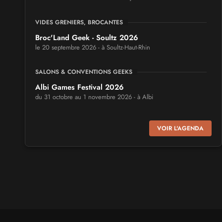
VIDES GRENIERS, BROCANTES
Broc'Land Geek - Soultz 2026
le 20 septembre 2026 - à Soultz-Haut-Rhin
SALONS & CONVENTIONS GEEKS
Albi Games Festival 2026
du 31 octobre au 1 novembre 2026 - à Albi
SALONS & CONVENTIONS GEEKS
VOIR L'AGENDA
Virtual Calais - salon du jeu vidéo et des loisirs
numériques 2026
les 3 et 4 octobre 2026 - à Calais
SALONS & CONVENTIONS GEEKS
Trolls et Légendes 2027
du 26 au 28 mars 2027 - à Mons