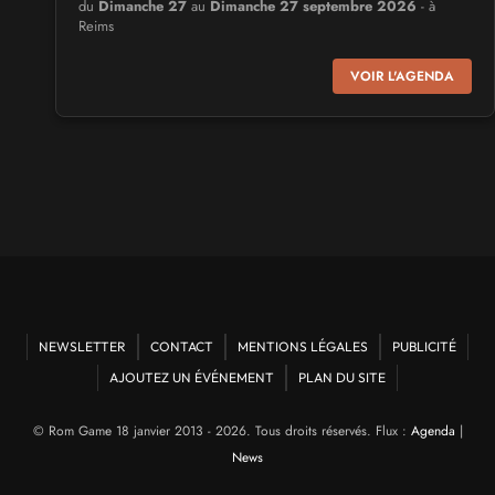
du
Dimanche 27
au
Dimanche 27 septembre 2026
- à
Reims
VOIR L'AGENDA
CULTURE JAPONAISE ET OTAKU
MangAnime
du
Dimanche 8
au
Dimanche 8 novembre 2026
- à
Morcenx
SALONS & CONVENTIONS GEEKS
Arcadia GeekFest
Samedi 17
et
Dimanche 18 octobre 2026
- à Arques
SALONS & CONVENTIONS GEEKS
NEWSLETTER
CONTACT
MENTIONS LÉGALES
PUBLICITÉ
Ponta Geek
Samedi 19
et
Dimanche 20 septembre 2026
- à Pontarlier
AJOUTEZ UN ÉVÉNEMENT
PLAN DU SITE
© Rom Game 18 janvier 2013 - 2026. Tous droits réservés. Flux :
Agenda
|
SALONS & CONVENTIONS GEEKS
News
GeekNIID
Samedi 19
et
Dimanche 20 septembre 2026
- à Grigny