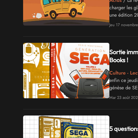
Actus
/ La ré
charger les gl
une édition 2
interdite !
Jeu 17 novembr
Sortie im
Books !
Culture - Lec
enfin ce jeud
génèse de SEG
enchaîne ici 
Mar 23 août 202
même les plus 
5 questio