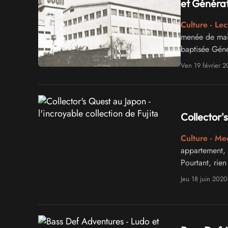
et Généra
Culture - Lec
menée de main
baptisée Géné
Zelda, et l'au
Ven 19 février 2
Collector's
Culture - Me
appartement, 
Pourtant, rien
syllogomanie 
Jeu 18 juin 2020