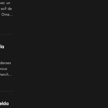
avec un
 soif de
i, Omaké
ans le
rmations
ions.
la
 denses
 vous
cherches
,
GA, mais
tiens
elda