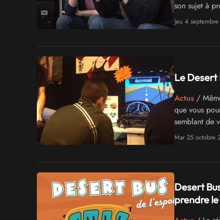
son sujet à pr
de guerre et i
Jeu 4 septembre
Le Desert 
Actus
/ Même 
que vous pour
semblant de v
Mar 25 octobre 
Desert Bus 
prendre le