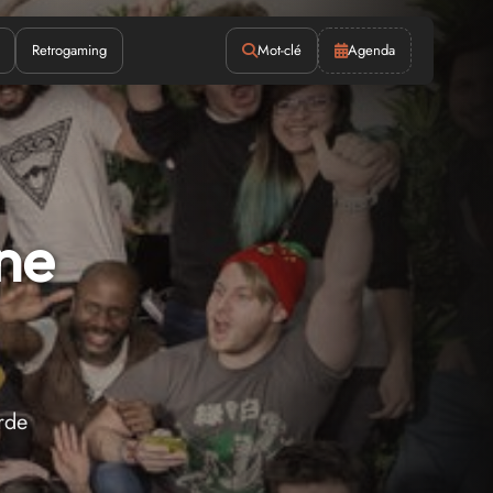
Retrogaming
Mot-clé
Agenda
nne
rde