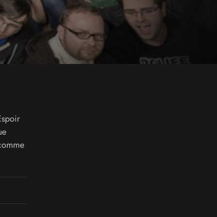
Espoir
ue
t comme