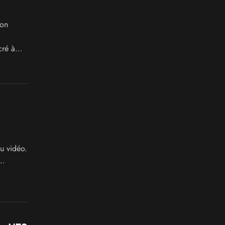
ion
cré à
u vidéo.