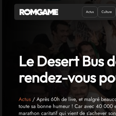
Actus
Culture
Quand ?
Où ?
Le Desert Bus d
rendez-vous po
Actus
/ Après 60h de live, et malgré beauco
toute sa bonne humeur ! Car avec 40 000 eu
marathon caritatif qui vient de s’achever so