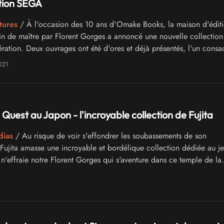
tion SEGA
tures
/ À l'occasion des 10 ans d'Omake Books, la maison d'édit
 de maître par Florent Gorges a annoncé une nouvelle collection
ration. Deux ouvrages ont été d'ores et déjà présentés, l'un consa
tre, à SEGA.
021
 Quest au Japon - l'incroyable collection de Fujita
dias
/ Au risque de voir s'effondrer les soubassements de son
Fujita amasse une incroyable et bordélique collection dédiée au je
 n'effraie notre Florent Gorges qui s'aventure dans ce temple de la
avec courage !