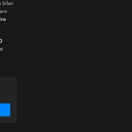
n bilan
Dans
tre
0
st