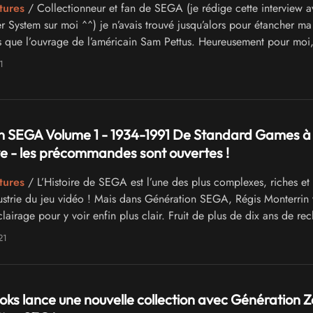
tures
/ Collectionneur et fan de SEGA (je rédige cette interview 
er System sur moi ^^) je n’avais trouvé jusqu’alors pour étancher ma
 que l’ouvrage de l’américain Sam Pettus. Heureusement pour mo
d’annoncer GENERATION SEGA qui va nous permettre en français d
1
s immerger dans la grande aventure SEGA avec un maximum d’info
is Monterrin est à la barre et il a accepté de répondre à mes quest
n SEGA Volume 1 - 1934-1991 De Standard Games à 
e - les précommandes sont ouvertes !
tures
/ L’Histoire de SEGA est l’une des plus complexes, riches et
dustrie du jeu vidéo ! Mais dans Génération SEGA, Régis Monterrin
airage pour y voir enfin plus clair. Fruit de plus de dix ans de re
ations, cet ouvrage vous fera voyager entre New York, Hawaï, Tokyo
21
s aussi Paris. Vous découvrirez ainsi les véritables origines de SE
ment la firme s’est imposée en France, grâce à de nombreux entre
c des acteurs de l’époque.
s lance une nouvelle collection avec Génération Z