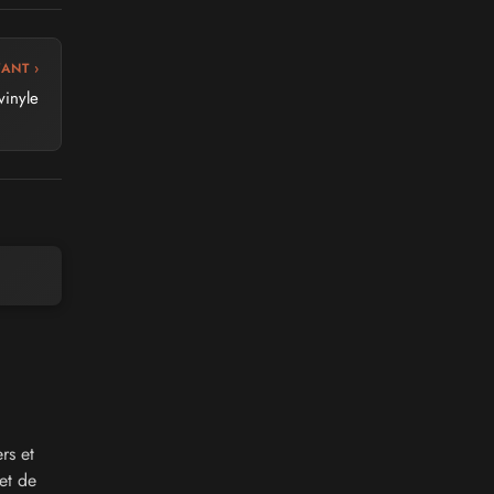
VANT ›
vinyle
rs et
et de