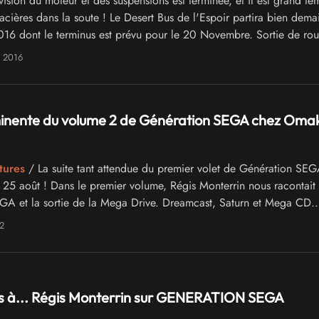
vision du moteur et des suspensions est terminée, et il est grand t
acières dans la soute ! Le Desert Bus de l'Espoir partira bien dema
016 dont le terminus est prévu pour le 20 Novembre. Sortie de rou
e 2016
minente du volume 2 de Génération SEGA chez Oma
tures
/ La suite tant attendue du premier volet de Génération SEG
i 25 août ! Dans le premier volume, Régis Monterrin nous racontait 
A et la sortie de la Mega Drive. Dreamcast, Saturn et Mega CD...
dans le second tome sur la suite des événements, dont certains sur
2
avertis...
ns à... Régis Monterrin sur GENERATION SEGA