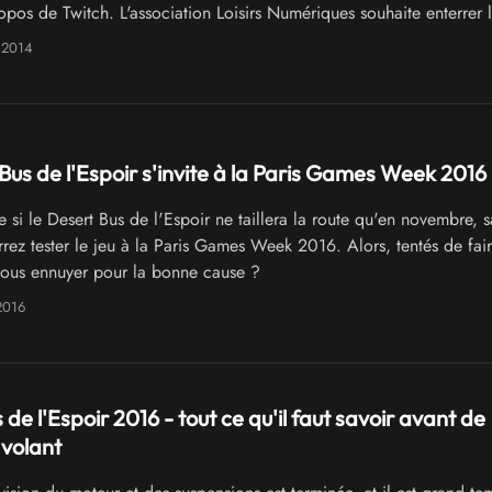
opos de Twitch. L'association Loisirs Numériques souhaite enterrer 
nvite Didier l'embrouille à participer au Désert Bus de l'Espoir
 2014
Bus de l'Espoir s'invite à la Paris Games Week 2016
si le Desert Bus de l'Espoir ne taillera la route qu'en novembre, 
rez tester le jeu à la Paris Games Week 2016. Alors, tentés de fai
ous ennuyer pour la bonne cause ?
2016
de l'Espoir 2016 - tout ce qu'il faut savoir avant de
 volant