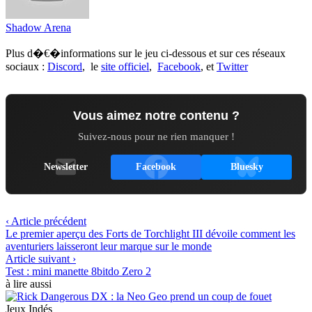
Shadow Arena
Plus d�€�informations sur le jeu ci-dessous et sur ces réseaux
sociaux :
Discord
, le
site officiel
,
Facebook
, et
Twitter
Vous aimez notre contenu ?
Suivez-nous pour ne rien manquer !
Newsletter
Facebook
Bluesky
‹ Article précédent
Le premier aperçu des Forts de Torchlight III dévoile comment les
aventuriers laisseront leur marque sur le monde
Article suivant ›
Test : mini manette 8bitdo Zero 2
à lire aussi
Jeux Indés