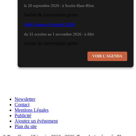
le 20 septembre 2026 - à Soultz-Haut-Rhin
Salons & conventions geeks
Albi Games Festival 2026
du 31 octobre au 1 novembre 2026 - à Albi
Salons & conventions geeks
Virtual Calais - salon du jeu vidéo et des loisirs
VOIR L'AGENDA
numériques 2026
les 3 et 4 octobre 2026 - à Calais
Salons & conventions geeks
Trolls et Légendes 2027
du 26 au 28 mars 2027 - à Mons
Newsletter
Contact
Culture Japonaise et Otaku
Mentions Légales
Publicité
Mang'Azur 2027
Ajoutez un événement
les 24 et 25 avril 2027 - à Toulon
Plan du site
Salons & conventions geeks