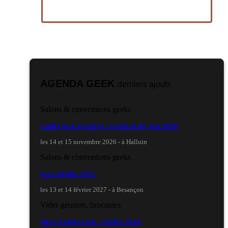
AGENDA GEEK
derniers ajouts
Salons & conventions geeks
Ludi Geek Festival - Festival du Jeu 2026
les 14 et 15 novembre 2026 - à Halluin
Salons & conventions geeks
KamoPolis 2027
les 13 et 14 février 2027 - à Besançon
Vides greniers, brocantes
Broc'Land Geek - Soultz 2026