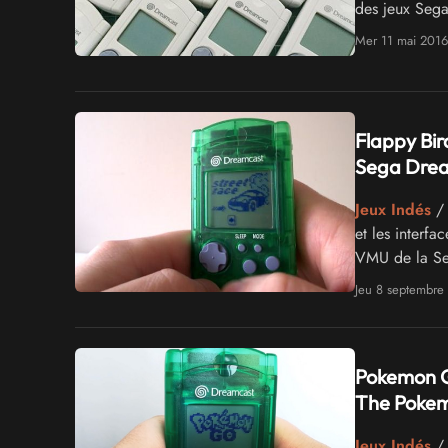
des jeux Sega
Mer 11 mai 2016
Flappy Bir
Sega Dre
Jeux Indés
/ 
et les interf
VMU de la Seg
Jeu 8 septembre
Pokemon G
The Poke
Jeux Indés
/ 