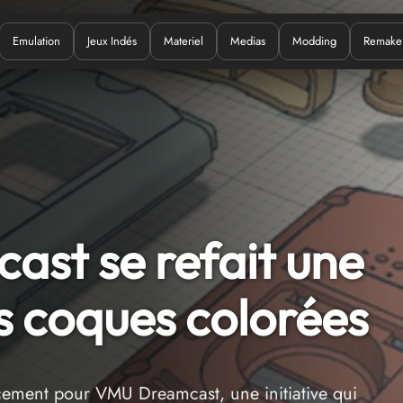
Emulation
Jeux Indés
Materiel
Medias
Modding
Remake
Quoi ?
st se refait une
s coques colorées
ment pour VMU Dreamcast, une initiative qui