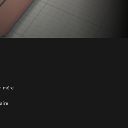
chimère
aire