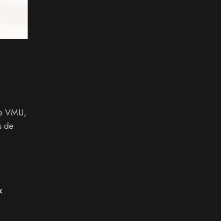
 le VMU,
s de
k