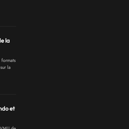
e la
 formats
sur la
ndo et
a VMU de