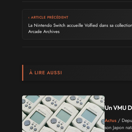
‹ ARTICLE PRÉCÉDENT
La Nintendo Switch accueille Volfied dans sa collectio
Arcade Archives
À LIRE AUSSI
Un VMU Dre
Actus
/ Depui
son Japon nat