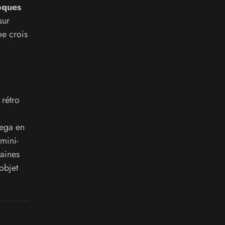
oques
sur
me crois
rétro
Sega en
mini-
taines
objet