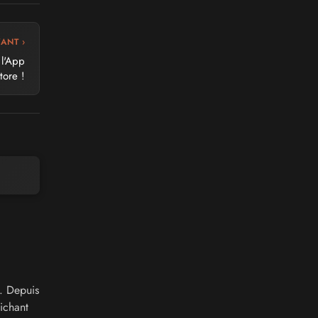
VANT ›
 l'App
tore !
. Depuis
ichant