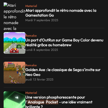
Materiel
Atari approfondit le rétro nomade avec la
Gamestation Go
Mardi 9 septembre 2025
Remake
Un port d'OutRun sur Game Boy Color devenu
réalité grâce au homebrew
Lundi 8 septembre 2025
Remake
Golden Axe : le classique de Sega s'invite sur
Neo Geo
Jeudi 13 février 2025
Materiel
Une version phosphorescente pour
l'
Analogue
Pocket
- une idée vraiment
brillante ?