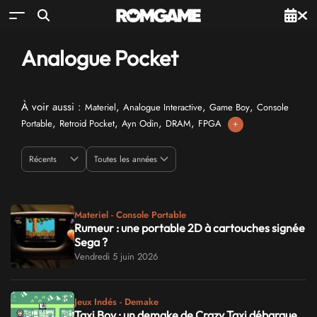
Analogue Pocket
À voir aussi :
,
,
,
Materiel
Analogue Interactive
Game Boy
Console
,
,
,
,
Portable
Retroid Pocket
Ayn Odin
DRAM
FPGA
+
Materiel - Console Portable
Rumeur : une portable 2D à cartouches signée
Sega ?
Vendredi 5 juin 2026
Jeux Indés - Demake
Taxi Boy : un demake de Crazy Taxi débarque