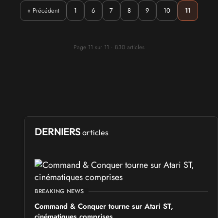
« Précédent
1
6
7
8
9
10
11
Page 11 sur 11 · 830 articles
DERNIERS
articles
BREAKING NEWS
Command & Conquer tourne sur Atari ST,
cinématiques comprises