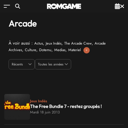
Arcade
À voir aussi :
,
,
,
Actus
Jeux Indés
The Arcade Crew
Arcade
,
,
,
,
Archives
Culture
Dotemu
Medias
Materiel
+
Jeux Indés
The Free Bundle 7 - restez groupés !
Mardi 18 juin 2013