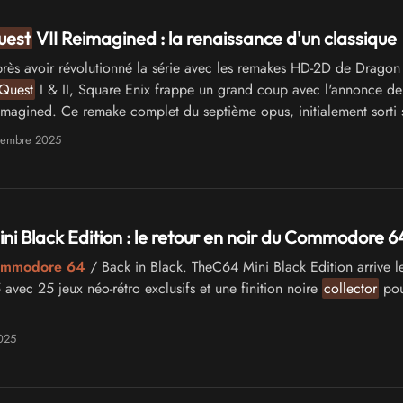
uest
VII Reimagined : la renaissance d'un classique
rès avoir révolutionné la série avec les remakes HD-2D de Drago
Quest
I & II, Square Enix frappe un grand coup avec l'annonce d
magined. Ce remake complet du septième opus, initialement sorti 
n l'an 2000, adopte une approche artistique inédite qui pourrait bi
tembre 2025
standards du genre.
i Black Edition : le retour en noir du Commodore 6
Commodore 64
/ Back in Black. TheC64 Mini Black Edition arrive l
avec 25 jeux néo-rétro exclusifs et une finition noire
collector
pou
025