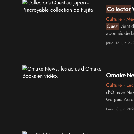
Collector
'
Culture - Me
Quest
vient d
abonnés de la
beau succès 
Jeudi 18 juin 20
Omake New
Culture - Lec
d'Omake News,
Gorges. Aujou
avec un progr
Lundi 8 juin 202