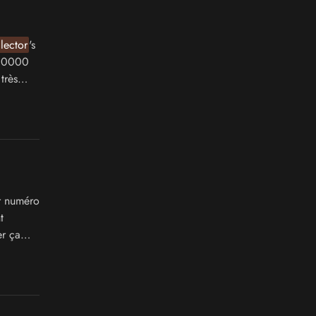
lector
's
 10000
très
er numéro
t
r ça