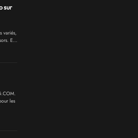
o sur
 variés,
sors. En
GOG.COM.
pour les