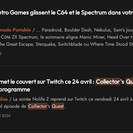
etro Games glissent le C64 et le Spectrum dans votr
onsole Portable
/ … Paradroid, Boulder Dash, Nebulus, Sam's Jou
 Côté ZX Spectrum, le sommaire aligne Manic Miner, Head Over H
he Great Escape, Starquake, Switchblade ou Where Time Stood Sti
es deux plateformes se veut …
6
met le couvert sur Twitch ce 24 avril :
Collector
's
Qu
u programme
dias
/ La soirée Nolife Z reprend sur Twitch ce vendredi 24 avril à
el épisode de
Collector
's
Quest
.
l 2026