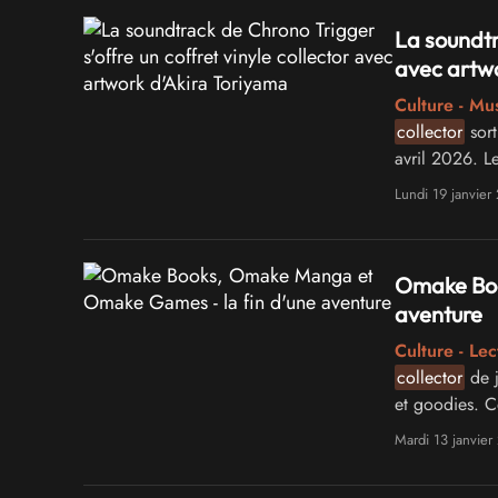
La soundtr
avec artwo
Culture - Mu
collector
sort
avril 2026. L
Square Enix 
Lundi 19 janvier
Omake Boo
aventure
Culture - Lec
collector
de j
et goodies. C
créer un éco
Mardi 13 janvier