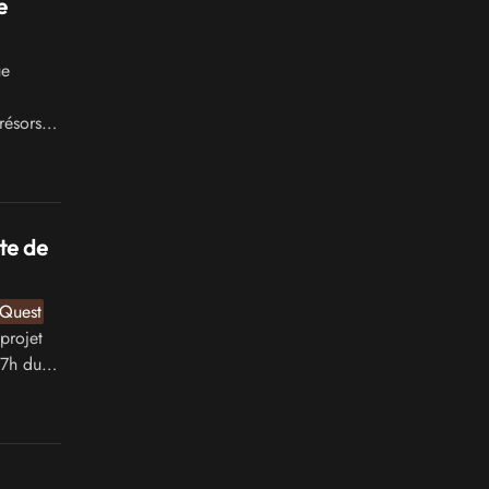
e
ue
résors
te de
Quest
projet
 7h du