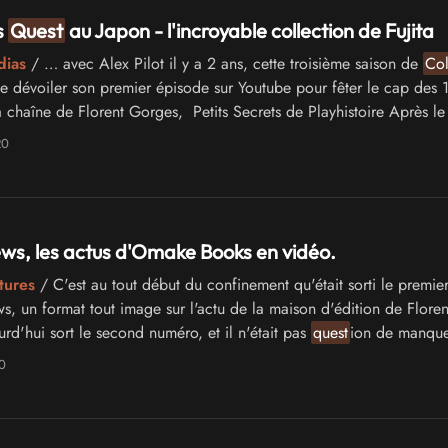
s
Quest
au Japon - l'incroyable collection de Fujita
dias
/ … avec Alex Pilot il y a 2 ans, cette troisième saison de
Col
e dévoiler son premier épisode sur Youtube pour fêter le cap des
 chaîne de Florent Gorges, Petits Secrets de Playhistoire Après le 
de sa …
20
s, les actus d'Omake Books en vidéo.
tures
/ C'est au tout début du confinement qu'était sorti le premi
 un format tout image sur l'actu de la maison d'édition de Floren
rd'hui sort le second numéro, et il n'était pas
quest
ion de manque
amme aussi alléchant !
0