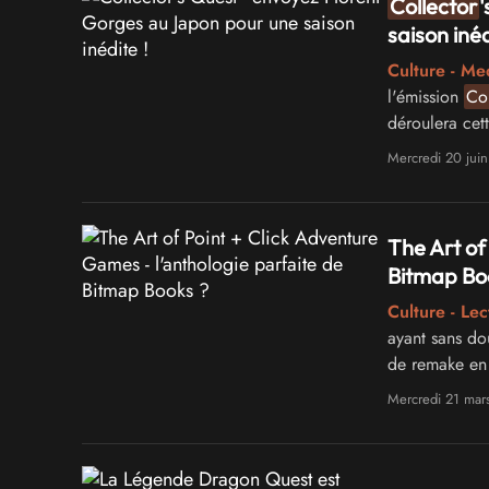
Collector
'
saison inéd
Culture - Me
l'émission
Col
déroulera cet
enfouis !
Mercredi 20 jui
The Art of
Bitmap Bo
Culture - Lec
ayant sans do
de remake en 
matin et conc
Mercredi 21 mar