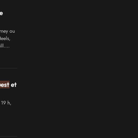
e
rney ou
eels,
ll.
est
et
 19 h,