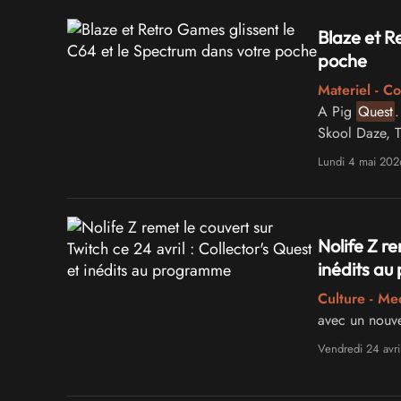
Blaze et R
poche
Materiel - C
A Pig
Quest
.
Skool Daze, T
L'émulation d
Lundi 4 mai 202
Nolife Z re
inédits a
Culture - Me
avec un nouv
Vendredi 24 avri