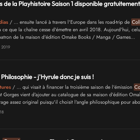
s de la Playhistoire Saison 1 disponible gratuitement
dias
/ … ensuite lancé à travers l'Europe dans les road-trip de
Col
 ce que la chaîne cesse d'émettre en avril 2018. Aujourd'hui, celui
e patron de la maison d'édition Omake Books / Manga / Games
 une autre …
t 2019
 Philosophie - j'Hyrule donc je suis !
tures
/ … qui visait à financer la troisième saison de l'émission
Co
nt Gorges vient d'ajouter au catalogue de sa maison d'édition Oma
age assez original puisqu'il choisit l'angle philosophique pour abo
end of …
18