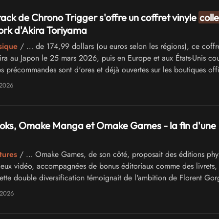
ack de Chrono Trigger s'offre un coffret vinyle
coll
rk d'Akira Toriyama
sique
/ … de 174,99 dollars (ou euros selon les régions), ce coffr
ira au Japon le 25 mars 2026, puis en Europe et aux États-Unis co
es précommandes sont d'ores et déjà ouvertes sur les boutiques offi
Store …
 2026
ks, Omake Manga et Omake Games - la fin d'une
tures
/ … Omake Games, de son côté, proposait des éditions phy
eux vidéo, accompagnées de bonus éditoriaux comme des livrets, 
ette double diversification témoignait de l'ambition de Florent Gor
système complet …
 2026