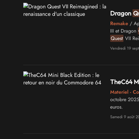
Dragon
Q
Remake
/ Ap
III et Dragon
Quest
VII Rei
PlayStation e
Vendredi 19 sep
redéfinir les 
TheC64 Min
Materiel - 
octobre 2025 
euros.
Samedi 9 août 2