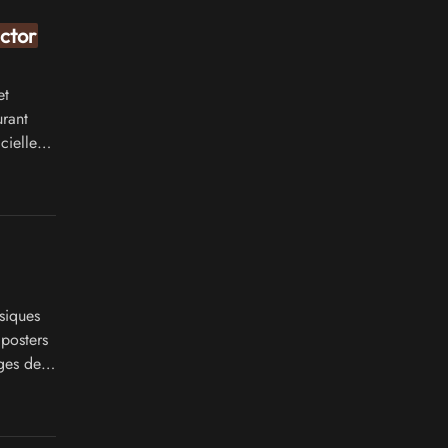
ector
et
urant
cielles
siques
posters
ges de