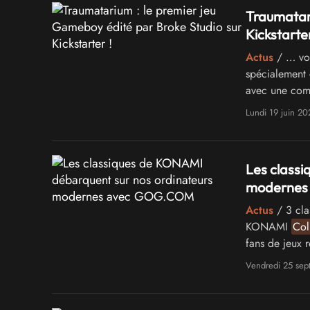
Traumatari
Kickstarter
Actus
/ … vou
spécialement 
avec une comp
plus, vous …
Lundi 19 juin 20
Les classi
modernes
Actus
/ 3 cla
KONAMI
Col
fans de jeux r
Vendredi 25 se