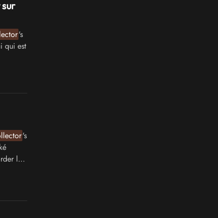
 sur
lector
's
 qui est
llector
's
ké
rder la