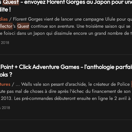
s
Quest
- envoyez Florent Gorges au Japon pour un
ite !
dias
/ Florent Gorges vient de lancer une campagne Ulule pour q
lector
's
Quest
continue son aventure. Une troisième saison qui se
te fois-ci dans un Japon qui dissimule encore un grand nombre de t
n 2018
 Point + Click Adventure Games - l'anthologie parfai
oks ?
tures
/ … Walls vale son pesant d'arachide, le créateur de Police
ute pas mal de choses à dire après l'échec du financement de son 
2013. Les pré-commandes débuteront ensuite en ligne le 2 avril à
erneront …
s 2018