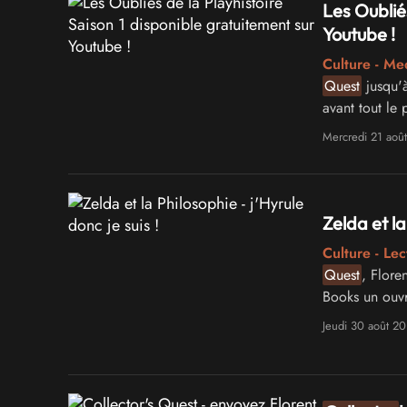
Les Oublié
Youtube !
Culture - Me
Quest
jusqu'à
avant tout l
poursuit sous
Mercredi 21 aoû
Zelda et la
Culture - Lec
Quest
, Flore
Books un ouvr
série The Leg
Jeudi 30 août 20