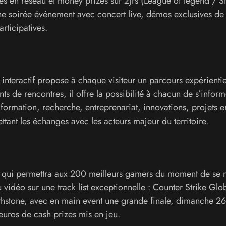
es en réseau et money prizes sur 2jrs (League of legend / St
e soirée événement avec concert live, démos exclusives de 
rticipatives.
nteractif propose à chaque visiteur un parcours expérientie
nts de rencontres, il offre la possibilité à chacun de s’inform
(formation, recherche, entreprenariat, innovations, projets e
tant les échanges avec les acteurs majeur du territoire.
, qui permettra aux 200 meilleurs gamers du moment de se 
 vidéo sur une track list exceptionnelle : Counter Strike Glo
thstone, avec en main event une grande finale, dimanche 26 
euros de cash prizes mis en jeu.