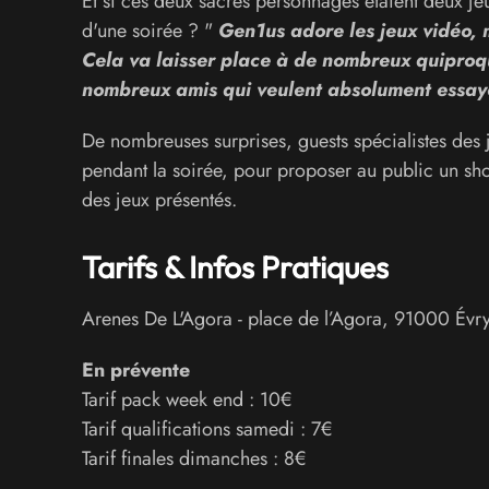
Et si ces deux sacrés personnages étaient deux jeu
d'une soirée ? "
Gen1us adore les jeux vidéo, m
Cela va laisser place à de nombreux quiproquo
nombreux amis qui veulent absolument essayer
De nombreuses surprises, guests spécialistes des j
pendant la soirée, pour proposer au public un show
des jeux présentés.
Tarifs & Infos Pratiques
Arenes De L'Agora
-
place de l’Agora
,
91000
Évr
En prévente
Tarif pack week end : 10€
Tarif qualifications samedi : 7€
Tarif finales dimanches : 8€