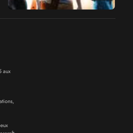
5 aux
ations,
jeux