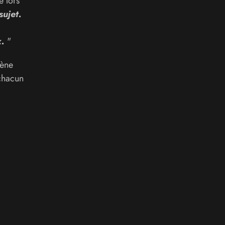
é lors
sujet.
x.
"
cène
 chacun