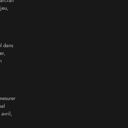
arcraft
jeu,
l dans
er,
n
mesurer
bal
avril,