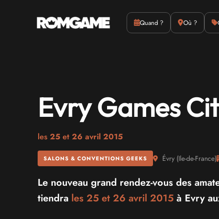
Actus
Culture
Quand ?
Où ?
Evry Games Cit
les
25
et
26 avril 2015
Évry
(
Ile-de-France
)
SALONS & CONVENTIONS GEEKS
Le nouveau grand rendez-vous des amateu
tiendra
les 25 et
26 avril 2015
à Evry au