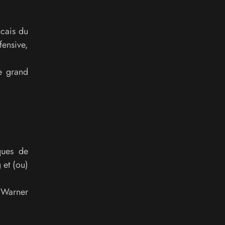
ncais du
fensive,
e grand
ques de
 et (ou)
 Warner