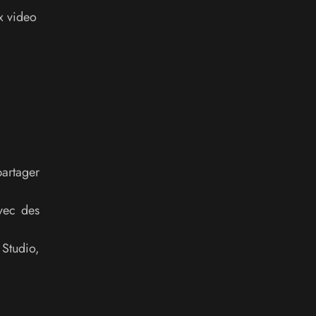
x video
partager
avec des
Studio,