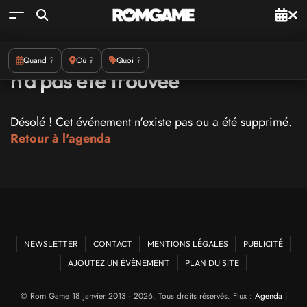
La page que vous recherchez
Quand ?
Où ?
Quoi ?
n'a pas été trouvée
Désolé ! Cet événement n'existe pas ou a été supprimé.
Retour à l'agenda
NEWSLETTER
CONTACT
MENTIONS LÉGALES
PUBLICITÉ
AJOUTEZ UN ÉVÉNEMENT
PLAN DU SITE
© Rom Game 18 janvier 2013 - 2026. Tous droits réservés. Flux :
Agenda
|