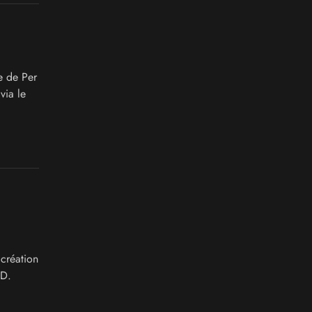
e de Per
via le
création
2D.