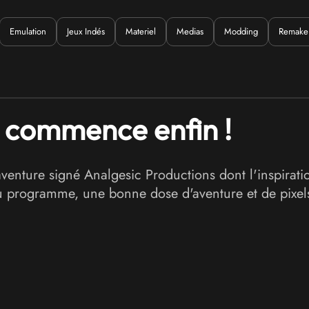
Emulation
Jeux Indés
Materiel
Medias
Modding
Remake
Quoi ?
e commence enfin !
’aventure signé Analgesic Productions dont l'inspirat
au programme, une bonne dose d'aventure et de pixels