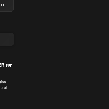
roN5 !
ER sur
gine
e et