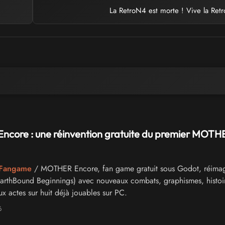
La RetroN4 est morte ! Vive la Ret
core : une réinvention gratuite du premier MOTH
- Fangame
/ MOTHER Encore, fan game gratuit sous Godot, réima
rthBound Beginnings) avec nouveaux combats, graphismes, histoir
x actes sur huit déjà jouables sur PC.
6