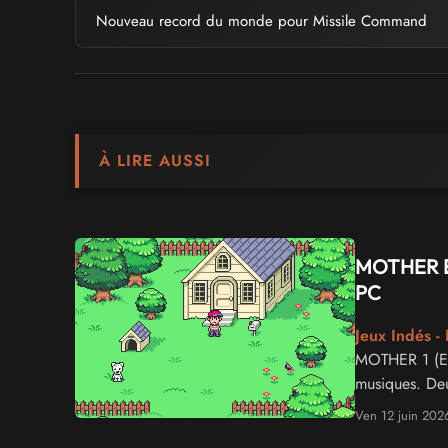
Nouveau record du monde pour Missile Command
À LIRE AUSSI
MOTHER En
PC
Jeux Indés 
MOTHER 1 (Ea
musiques. Deu
Ven 12 juin 202