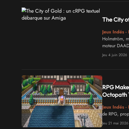
The City o
Jeux Indés -
Holmström, mê
moteur DAAD
Jeu 4 juin 2026
RPG Maker 
Octopath 
Jeux Indés -
de RPG, propu
Jeu 21 mai 2026