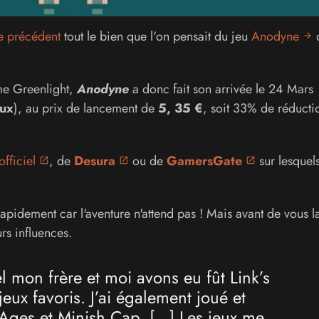
le précédent
tout le bien que l'on pensait du jeu
Anodyne
d
e Greenlight,
Anodyne
a donc fait son arrivée le 24 Mars
nux
), au prix de lancement de
5, 35 €
, soit 33% de réducti
officiel
, de
Desura
ou de
GamersGate
sur lesquels 
rapidement car l'aventure n'attend pas ! Mais avant de vous l
rs influences.
 mon frère et moi avons eu fût Link’s
eux favoris. J’ai également joué et
ges et Minish Cap. [...] Les jeux me