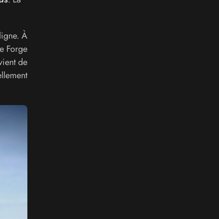
ligne. À
de Forge
vient de
ellement