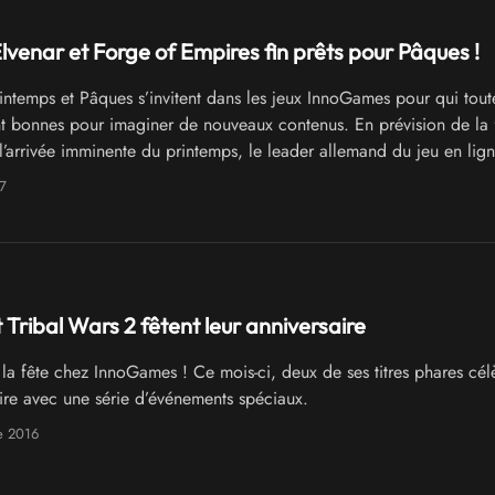
Elvenar et Forge of Empires fin prêts pour Pâques !
intemps et Pâques s’invitent dans les jeux InnoGames pour qui toute
t bonnes pour imaginer de nouveaux contenus. En prévision de la 
l’arrivée imminente du printemps, le leader allemand du jeu en lign
ie d’ajouts pour l’ensemble de ses jeux de stratégie. Elvenar, Grepo
7
èbre Forge of Empires
 Tribal Wars 2 fêtent leur anniversaire
 la fête chez InnoGames ! Ce mois-ci, deux de ses titres phares cél
aire avec une série d’événements spéciaux.
e 2016