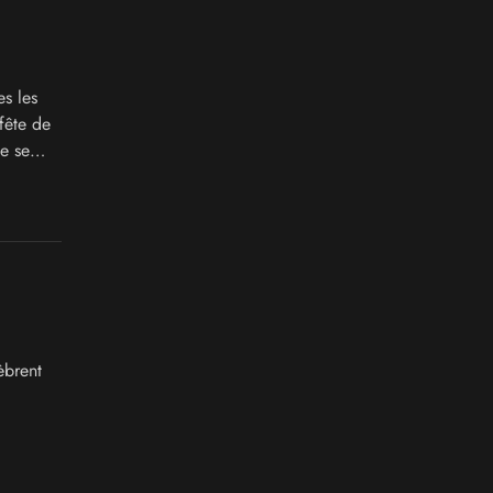
s les
fête de
e se
lis ou
èbrent