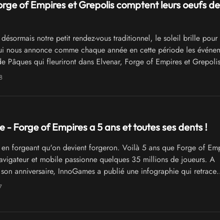
orge of Empires et Grepolis comptent leurs oeufs de
désormais notre petit rendez-vous traditionnel, le soleil brille pour
i nous annonce comme chaque année en cette période les événe
de Pâques qui fleuriront dans Elvenar, Forge of Empires et Grepoli
8
e - Forge of Empires a 5 ans et toutes ses dents !
 en forgeant qu'on devient forgeron. Voilà 5 ans que Forge of Emp
avigateur et mobile passionne quelques 35 millions de joueurs. A
 son anniversaire, InnoGames a publié une infographie qui retrace
 de l'histoire du jeu.
7