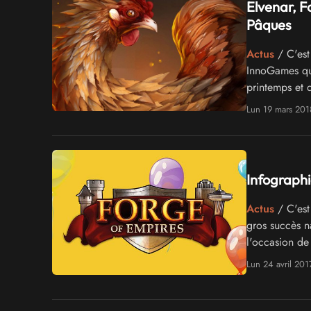
Elvenar, F
Pâques
Actus
/ C'est 
InnoGames qu
printemps et 
Lun 19 mars 201
Infographi
Actus
/ C'est
gros succès n
l'occasion de
quelques faits
Lun 24 avril 201