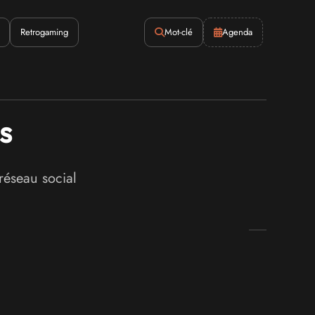
Retrogaming
Mot-clé
Agenda
s
réseau social