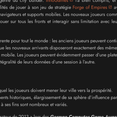
genre du city builder.
InnoGames
l’a bien compris, et
ilités de jouer à son jeu de stratégie
Forge of Empires
av
r navigateurs et supports mobiles. Les nouveaux joueurs co
er sur tous les fronts et interagir sans limitation avec le
ente pour tout le monde : les anciens joueurs peuvent cont
ue les nouveaux arrivants disposeront exactement des même
t mobile. Les joueurs peuvent évidemment passer d’une plat
tégralité de leurs données d’une session à l’autre.
uel les joueurs doivent mener leur ville vers la prospérité.
nts historiques, élargissement de sa sphère d’influence par
à ses fins sont nombreux et variés.
igateur de 2013 » lors des
German Computer Game Awar