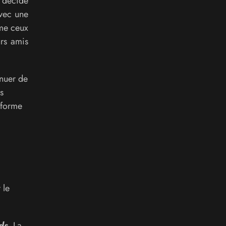
 décide
ec une
mme ceux
urs amis
inuer de
s
eforme
 le
ds
. La