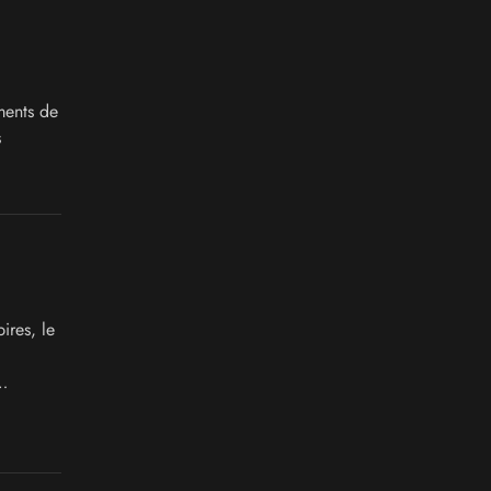
ments de
s
ires, le