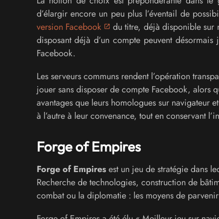
La notion de choix est prépondérante dans le 
d’élargir encore un peu plus l’éventail de possib
version Facebook
du titre, déjà disponible su
disposant déjà d’un compte peuvent désormais jou
Facebook.
Les serveurs communs rendent l’opération transpar
jouer sans disposer de compte Facebook, alors q
avantages que leurs homologues sur navigateur e
à l’autre à leur convenance, tout en conservant l’in
Forge of Empires
Forge of Empires
est un jeu de stratégie dans leq
Recherche de technologies, construction de bâtime
combat ou la diplomatie : les moyens de parvenir 
Forge of Empires a été élu « Meilleur jeu sur nav