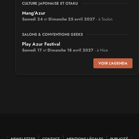
CULTURE JAPONAISE ET OTAKU
Mang'Azur
Samedi 24
et
Dimanche 25 avril 2027
- à Toulon
SALONS & CONVENTIONS GEEKS
Play Azur Festival
Samedi 17
et
Dimanche 18 avril 2027
- à Nice
VOIR L'AGENDA
SALONS & CONVENTIONS GEEKS
Art To Play
Samedi 14
et
Dimanche 15 novembre 2026
- à Nantes
VIDES GRENIERS, BROCANTES
Broc'Land Geek Reims
du
Dimanche 27
au
Dimanche 27 septembre 2026
- à
Reims
CULTURE JAPONAISE ET OTAKU
NEWSLETTER
CONTACT
MENTIONS LÉGALES
PUBLICITÉ