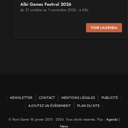
Albi Games Festival 2026
du 31 octobre au 1 novembre 2026 - à Albi
SALONS & CONVENTIONS GEEKS
VOIR L'AGENDA
Virtual Calais - salon du jeu vidéo et des loisirs
numériques 2026
les 3 et 4 octobre 2026 - à Calais
SALONS & CONVENTIONS GEEKS
Trolls et Légendes 2027
du 26 au 28 mars 2027 - à Mons
CULTURE JAPONAISE ET OTAKU
Mang'Azur 2027
NEWSLETTER
CONTACT
MENTIONS LÉGALES
PUBLICITÉ
les 24 et 25 avril 2027 - à Toulon
AJOUTEZ UN ÉVÉNEMENT
PLAN DU SITE
SALONS & CONVENTIONS GEEKS
© Rom Game 18 janvier 2013 - 2026. Tous droits réservés. Flux :
Agenda
|
Play Azur Festival 2027
News