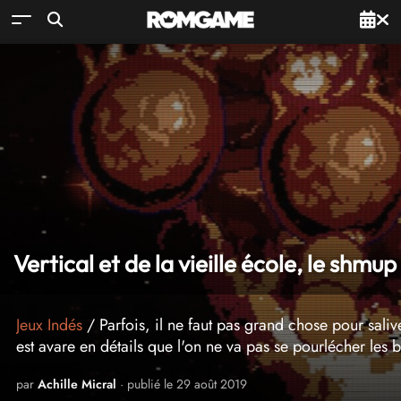
Vertical et de la vieille école, le shmup
Jeux Indés
/ Parfois, il ne faut pas grand chose pour saliv
est avare en détails que l'on ne va pas se pourlécher les 
par
Achille Micral
· publié le 29 août 2019