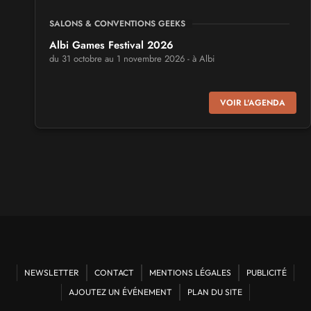
SALONS & CONVENTIONS GEEKS
Albi Games Festival 2026
du 31 octobre au 1 novembre 2026 - à Albi
SALONS & CONVENTIONS GEEKS
VOIR L'AGENDA
Virtual Calais - salon du jeu vidéo et des loisirs
numériques 2026
les 3 et 4 octobre 2026 - à Calais
SALONS & CONVENTIONS GEEKS
Trolls et Légendes 2027
du 26 au 28 mars 2027 - à Mons
CULTURE JAPONAISE ET OTAKU
Mang'Azur 2027
NEWSLETTER
CONTACT
MENTIONS LÉGALES
PUBLICITÉ
les 24 et 25 avril 2027 - à Toulon
AJOUTEZ UN ÉVÉNEMENT
PLAN DU SITE