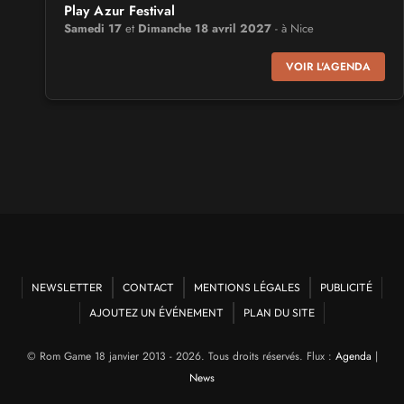
Play Azur Festival
Samedi 17
et
Dimanche 18 avril 2027
- à Nice
VOIR L'AGENDA
SALONS & CONVENTIONS GEEKS
Art To Play
Samedi 14
et
Dimanche 15 novembre 2026
- à Nantes
VIDES GRENIERS, BROCANTES
Broc'Land Geek Reims
du
Dimanche 27
au
Dimanche 27 septembre 2026
- à
Reims
CULTURE JAPONAISE ET OTAKU
NEWSLETTER
CONTACT
MENTIONS LÉGALES
PUBLICITÉ
MangAnime
AJOUTEZ UN ÉVÉNEMENT
PLAN DU SITE
du
Dimanche 8
au
Dimanche 8 novembre 2026
- à
Morcenx
© Rom Game 18 janvier 2013 - 2026. Tous droits réservés. Flux :
Agenda
|
News
SALONS & CONVENTIONS GEEKS