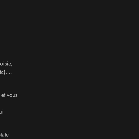
oisie,
)....
 et vous
ui
tate