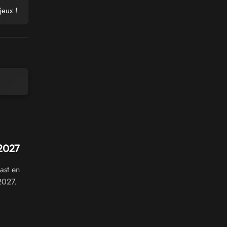
jeux !
 2027
ast en
2027.