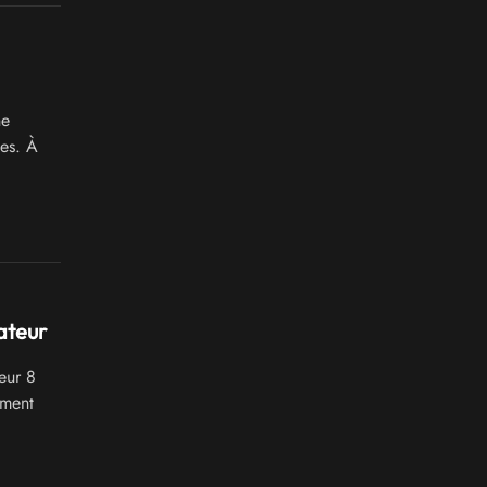
ne
es. À
ateur
eur 8
ement