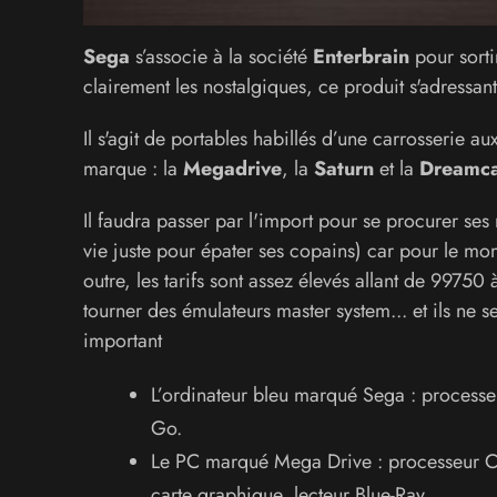
Sega
s’associe à la société
Enterbrain
pour sorti
clairement les nostalgiques, ce produit s'adressan
Il s'agit de portables habillés d’une carrosserie au
marque : la
Megadrive
, la
Saturn
et la
Dreamc
Il faudra passer par l'import pour se procurer ses
vie juste pour épater ses copains) car pour le mom
outre, les tarifs sont assez élevés allant de 997
tourner des émulateurs master system... et ils ne s
important
L’ordinateur bleu marqué Sega : process
Go.
Le PC marqué Mega Drive : processeur 
carte graphique, lecteur Blue-Ray