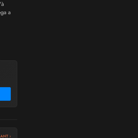
'à
ega a
VANT ›