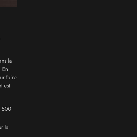
a
ans la
. En
ur faire
t est
e 500
r la