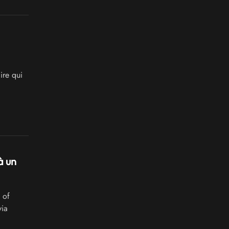
ire qui
à un
 of
via