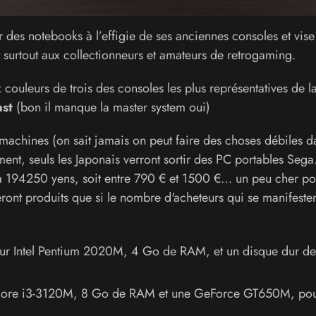
r des notebooks à l’effigie de ses anciennes consoles et vise
t surtout aux collectionneurs et amateurs de retrogaming.
x couleurs de trois des consoles les plus représentatives de l
ast
(bon il manque la master system oui)
 machines (on sait jamais on peut faire des choses débiles d
ent, seuls les Japonais verront sortir des PC portables Sega
50 à 194250 yens, soit entre 790 € et 1500 €… un peu cher po
eront produits que si le nombre d'acheteurs qui se manifesten
eur Intel Pentium 2020M, 4 Go de RAM, et un disque dur d
Core i3-3120M, 8 Go de RAM et une GeForce GT650M, pou