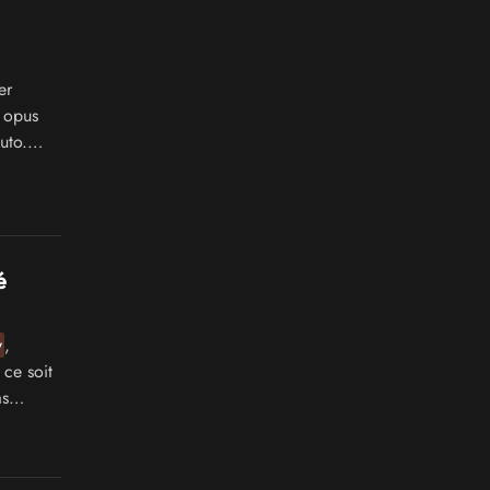
er
r opus
uto.
é
y
,
 ce soit
as