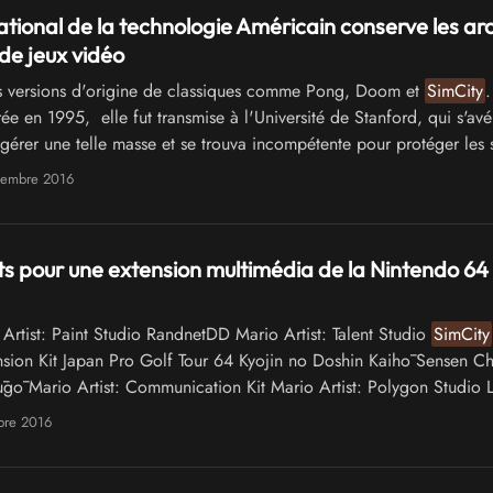
 national de la technologie Américain conserve les ar
 de jeux vidéo
 versions d'origine de classiques comme Pong, Doom et
SimCity
.
e en 1995, elle fut transmise à l'Université de Stanford, qui s'avé
gérer une telle masse et se trouva incompétente pour protéger les 
tembre 2016
s pour une extension multimédia de la Nintendo 64
rtist: Paint Studio RandnetDD Mario Artist: Talent Studio
SimCity
sion Kit Japan Pro Golf Tour 64 Kyojin no Doshin Kaihō Sensen Ch
gō Mario Artist: Communication Kit Mario Artist: Polygon Studio 
D était …
bre 2016