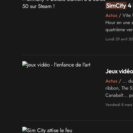
SimCity
4 
Actus
/ Vite 
Hour en une s
quatrième vers
Tac..
Lundi 29 avril 2
Jeux vidéo 
Actus
/ … du 
ribbon, The S
Canabalt... p
parfois une 
Vendredi 8 mars