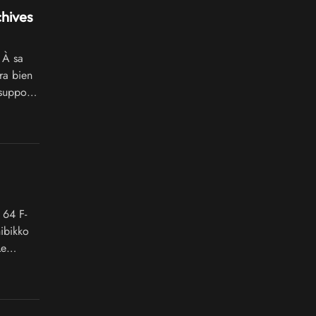
chives
 À sa
ra bien
supports
64 F-
ibikko
Le