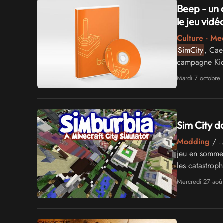
Beep - un 
le jeu vidé
Culture - Me
SimCity
, Cae
campagne Kick
40.000$) le 
Mardi 7 octobre
Sim City d
Modding
/ …
jeu en somme.
les catastrop
Mercredi 27 aoû