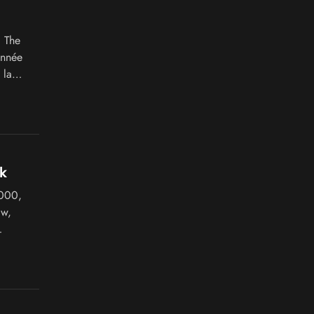
, The
année
 la
k
000,
Ow,