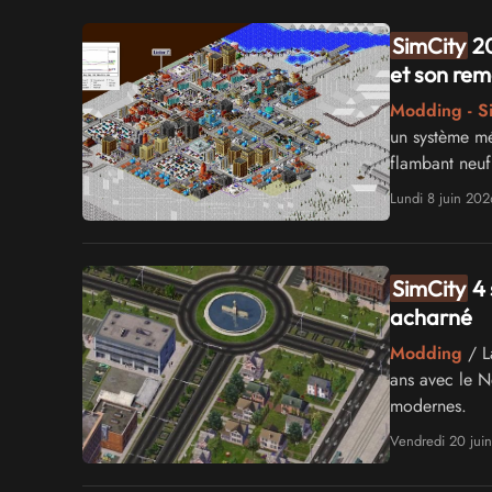
SimCity
20
et son rem
Modding - S
un système mé
flambant neuf
Lundi 8 juin 202
SimCity
4 
acharné
Modding
/ L
ans avec le N
modernes.
Vendredi 20 jui