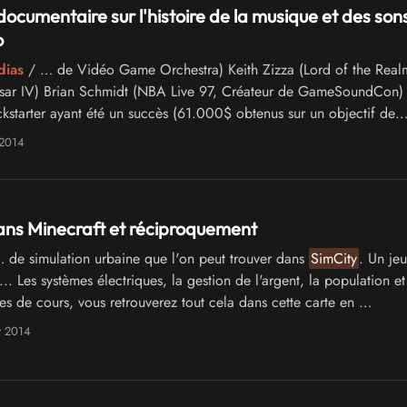
documentaire sur l'histoire de la musique et des son
o
dias
/ … de Vidéo Game Orchestra) Keith Zizza (Lord of the Real
sar IV) Brian Schmidt (NBA Live 97, Créateur de GameSoundCon)
starter ayant été un succès (61.000$ obtenus sur un objectif de
tournage devrait commencer au …
 2014
ans Minecraft et réciproquement
 de simulation urbaine que l'on peut trouver dans
SimCity
. Un jeu
.. Les systèmes électriques, la gestion de l'argent, la population 
hes de cours, vous retrouverez tout cela dans cette carte en …
t 2014