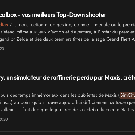
calbox - vos meilleurs Top-Down shooter
dias
/ … construction et de gestion, comme Undertale ou le premi
e s'étend même aux jeux d'action et d'aventure, à l'instar du premie
egend of Zelda et des deux premiers titres de la saga Grand Theft A
tratégie Le …
023
y, un simulateur de raffinerie perdu par Maxis, a ét
uis des temps immémoriaux dans les oubliettes de Maxis (
SimCit
ms...) au point qu'on trouve aujourd'hui difficilement sa trace que
 ailleurs. Il faut dire que le jeu tirée de la célèbre licence n'était p
 2020