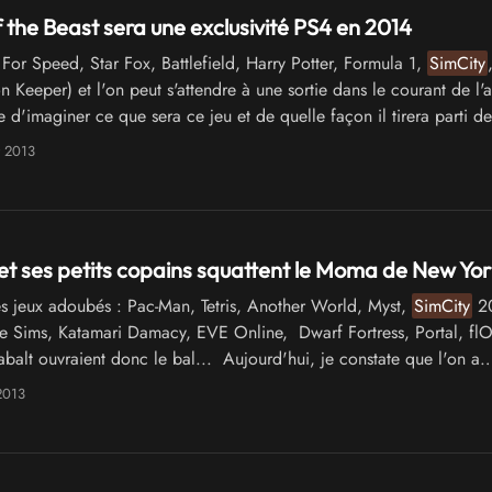
the Beast sera une exclusivité PS4 en 2014
or Speed, Star Fox, Battlefield, Harry Potter, Formula 1,
SimCity
 Keeper) et l'on peut s'attendre à une sortie dans le courant de l'
e d'imaginer ce que sera ce jeu et de quelle façon il tirera parti de
 …
t 2013
et ses petits copains squattent le Moma de New Yor
 jeux adoubés : Pac-Man, Tetris, Another World, Myst,
SimCity
2
he Sims, Katamari Damacy, EVE Online, Dwarf Fortress, Portal, fl
balt ouvraient donc le bal... Aujourd'hui, je constate que l'on a
is assez …
 2013