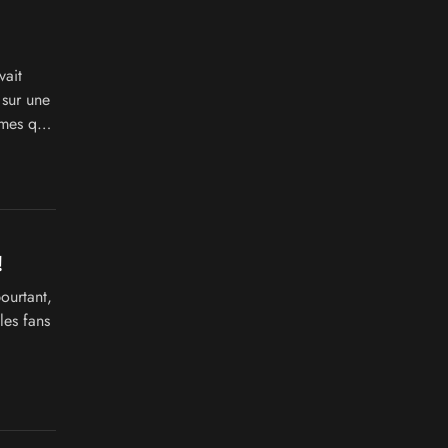
ait
sur une
êmes que
!
ourtant,
les fans