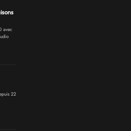
aisons
 avec
audio
depuis 22