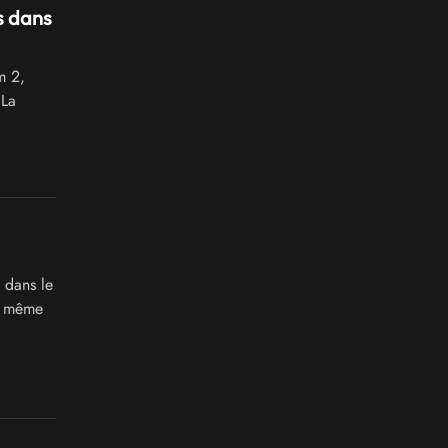
s dans
m 2,
 La
 dans le
et même