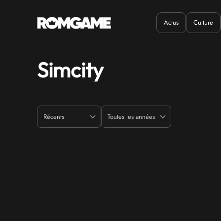
Actus
Culture
Quand ?
Où ?
Simcity