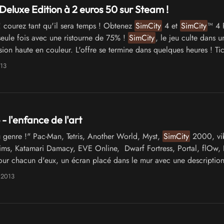
Deluxe Edition à 2 euros 50 sur Steam !
! courez tant qu'il sera temps ! Obtenez
SimCity
4 et
SimCity
™ 4 
eule fois avec une ristourne de 75% !
SimCity
, le jeu culte dans u
ion haute en couleur. L'offre se termine dans quelques heures ! Tic
013
- l'enfance de l'art
genre !" Pac-Man, Tetris, Another World, Myst,
SimCity
2000, vi
ims, Katamari Damacy, EVE Online, Dwarf Fortress, Portal, flOw, 
our chacun d'eux, un écran placé dans le mur avec une description
…
 2013