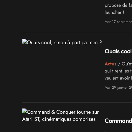
propose de fa
launcher !
Mar 17 septemb
Ouais cool
Actus
/ Qu’es
qui tirent les 
veulent avoir 
algorithme go
Mar 29 janvier 2
Command &