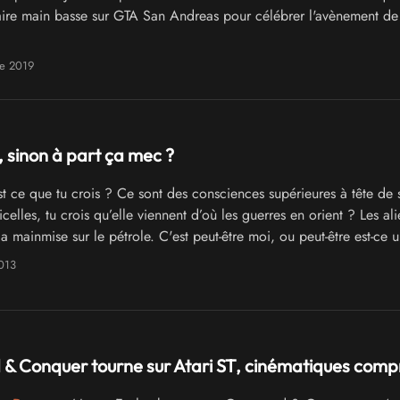
ire main basse sur GTA San Andreas pour célébrer l'avènement de
re 2019
, sinon à part ça mec ?
t ce que tu crois ? Ce sont des consciences supérieures à tête de 
ficelles, tu crois qu’elle viennent d’où les guerres en orient ? Les ali
la mainmise sur le pétrole. C'est peut-être moi, ou peut-être est-ce 
uvernemental qui te pompe le cerveau...
013
 Conquer tourne sur Atari ST, cinématiques comp