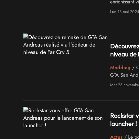
enrichissant 
Lun 13 mai 202
Découvrez 
niveau de 
Modding
/ Ce
GTA San Andre
Mar 23 novembr
Rockstar v
launcher !
Actus
/ Le bon