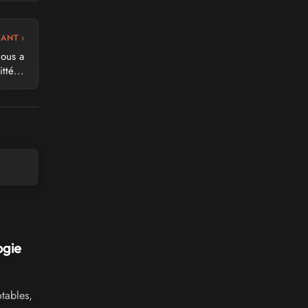
VANT ›
nous a
itté...
ogie
tables,