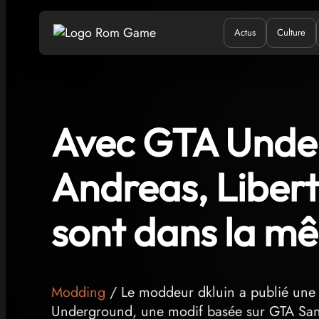
Actus
Culture
Quand ?
Où ?
Q
Avec GTA Unde
Andreas, Liberty
sont dans la m
Modding
/ Le moddeur dkluin a publié une 
Underground, une modif basée sur GTA San A