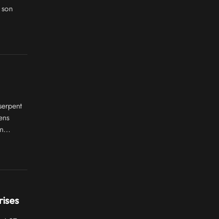
 son
serpent
ens
un
rises