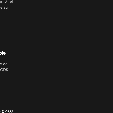
i ST et
ce au
ble
e de
 SGDK.
et PCW