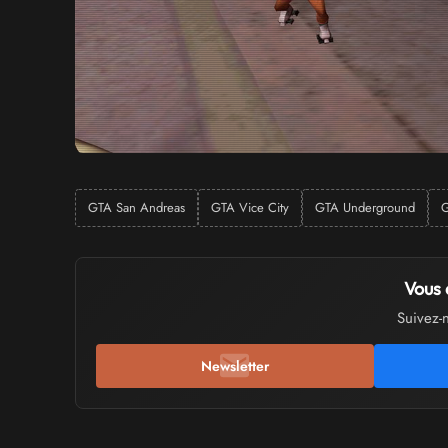
GTA San Andreas
GTA Vice City
GTA Underground
G
Vous 
Suivez-
Newsletter