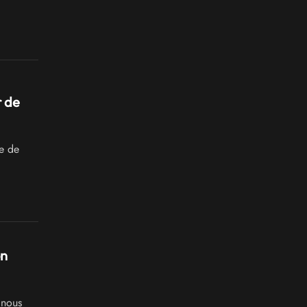
r de
ie de
on
 nous