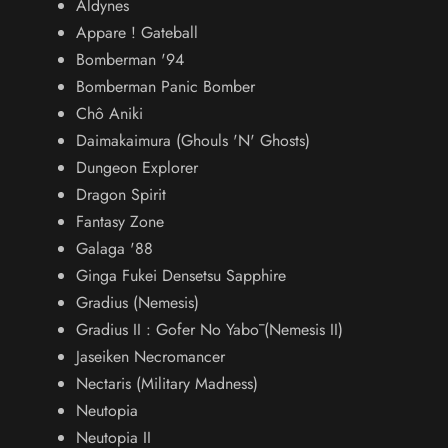
Aldynes
Appare ! Gateball
Bomberman '94
Bomberman Panic Bomber
Chô Aniki
Daimakaimura (Ghouls 'N' Ghosts)
Dungeon Explorer
Dragon Spirit
Fantasy Zone
Galaga '88
Ginga Fukei Densetsu Sapphire
Gradius (Nemesis)
Gradius II : Gofer No Yabō (Nemesis II)
Jaseiken Necromancer
Nectaris (Military Madness)
Neutopia
Neutopia II