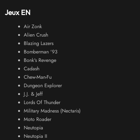
Jeux EN
Air Zonk
Alien Crush
Blazing Lazers
Bomberman '93
Bonk's Revenge
Cadash
Chew-Man-Fu
Dungeon Explorer
J.J. & Jeff
Lords Of Thunder
Military Madness (Nectaris)
Moto Roader
Neutopia
Neutopia II