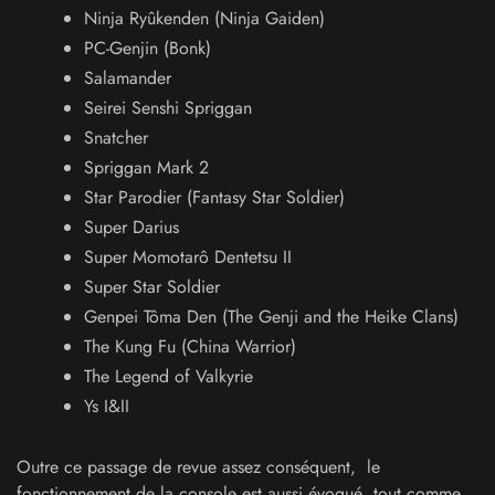
Ninja Ryûkenden (Ninja Gaiden)
PC-Genjin (Bonk)
Salamander
Seirei Senshi Spriggan
Snatcher
Spriggan Mark 2
Star Parodier (Fantasy Star Soldier)
Super Darius
Super Momotarô Dentetsu II
Super Star Soldier
Genpei Tôma Den (The Genji and the Heike Clans)
The Kung Fu (China Warrior)
The Legend of Valkyrie
Ys I&II
Outre ce passage de revue assez conséquent, le
fonctionnement de la console est aussi évoqué, tout comme