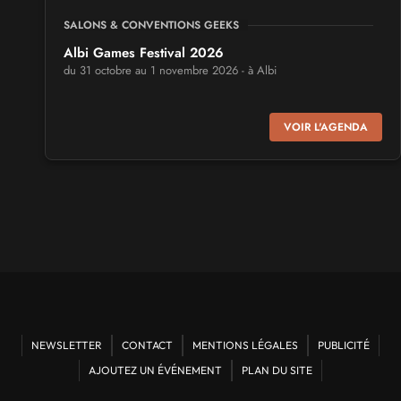
SALONS & CONVENTIONS GEEKS
Albi Games Festival 2026
du 31 octobre au 1 novembre 2026 - à Albi
SALONS & CONVENTIONS GEEKS
VOIR L'AGENDA
Virtual Calais - salon du jeu vidéo et des loisirs
numériques 2026
les 3 et 4 octobre 2026 - à Calais
SALONS & CONVENTIONS GEEKS
Trolls et Légendes 2027
du 26 au 28 mars 2027 - à Mons
CULTURE JAPONAISE ET OTAKU
Mang'Azur 2027
NEWSLETTER
CONTACT
MENTIONS LÉGALES
PUBLICITÉ
les 24 et 25 avril 2027 - à Toulon
AJOUTEZ UN ÉVÉNEMENT
PLAN DU SITE