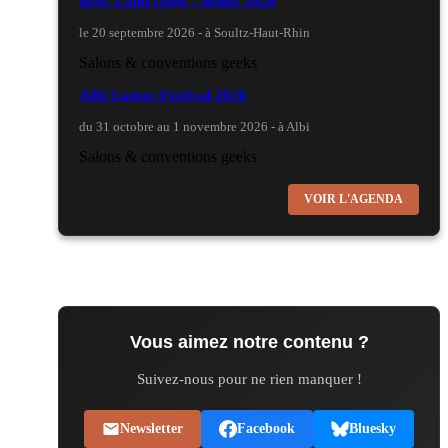
Broc'Land Geek - Soultz 2026
le 20 septembre 2026 - à Soultz-Haut-Rhin
Salons & conventions geeks
Albi Games Festival 2026
du 31 octobre au 1 novembre 2026 - à Albi
Salons & conventions geeks
Virtual Calais - salon du jeu vidéo et des loisirs
VOIR L'AGENDA
numériques 2026
les 3 et 4 octobre 2026 - à Calais
Salons & conventions geeks
Trolls et Légendes 2027
du 26 au 28 mars 2027 - à Mons
Vous aimez notre contenu ?
Culture Japonaise et Otaku
Suivez-nous pour ne rien manquer !
Mang'Azur 2027
les 24 et 25 avril 2027 - à Toulon
Newsletter
Facebook
Bluesky