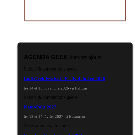
AGENDA GEEK
derniers ajouts
Salons & conventions geeks
Ludi Geek Festival - Festival du Jeu 2026
les 14 et 15 novembre 2026 - à Halluin
Salons & conventions geeks
KamoPolis 2027
les 13 et 14 février 2027 - à Besançon
Vides greniers, brocantes