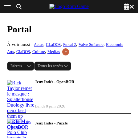
Portal
À voir aussi :
,
,
,
,
Actus
GLaDOS
Portal 2
Valve Software
Electronic
,
,
,
Arts
GlaDOS
Culture
Medias
+
Jeux Indés - OpenBOR
Rick Taylor remet le masque :
Splatterhouse Duology livre deux beat
them up gratuits sous OpenBOR
Lundi 8 juin 2026
Jeux Indés - Puzzle
RTFM : Dinosaur Polo Club invente le
survival-notice