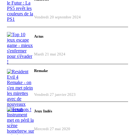
Retour vers le Futur : La PS5 revêt les
couleurs de la PS1
Vendredi 20 septembre 2024
Actus
Top 10 jeux escape game - mieux
s'enfermer pour s'évader !
Mardi 21 mai 2024
Remake
Resident Evil 4 Remake - on s'en met
plein les mirettes avec de nouveaux
screenshots !
Vendredi 27 janvier 2023
Jeux Indés
Texas Instrument met en péril la scène
homebrew sur calculatrice TI-83 et TI-84
Mercredi 27 mai 2020