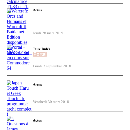
Actus
Warcraft: Orcs and Humans et Warcraft II
Battle.net Edition disponibles sur
GOG.COM !
Jeudi 28 mars 2019
Jeux Indés
Portal
- téléportation en cours sur
Commodore 64
Lundi 3 septembre 2018
Actus
Japan Touch Haru et Geek Touch - le
programme archi complet !
Vendredi 30 mars 2018
Actus
5 Questions à James Magnier de Paper