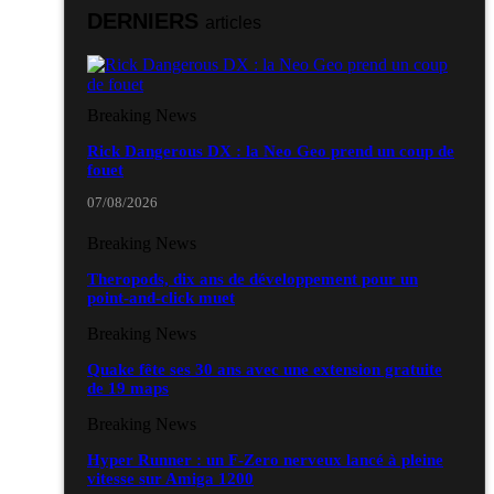
DERNIERS
articles
Breaking News
Rick Dangerous DX : la Neo Geo prend un coup de
fouet
07/08/2026
Breaking News
Theropods, dix ans de développement pour un
point-and-click muet
Breaking News
Quake fête ses 30 ans avec une extension gratuite
de 19 maps
Breaking News
Hyper Runner : un F-Zero nerveux lancé à pleine
vitesse sur Amiga 1200