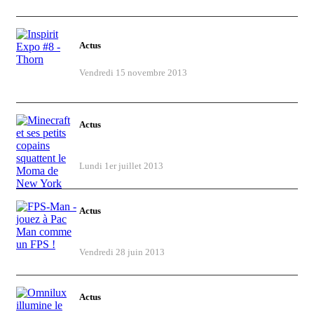
Actus
Inspirit Expo #8 - Thorn
Vendredi 15 novembre 2013
Actus
Minecraft et ses petits copains squattent
le Moma de New York
Lundi 1er juillet 2013
Actus
FPS-Man - jouez à Pac Man comme un
FPS !
Vendredi 28 juin 2013
Actus
Omnilux illumine le concours Hits