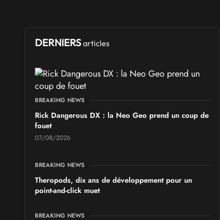
les 17 et 18 octobre 2026 - à Arques
SALONS & CONVENTIONS GEEKS
Ponta Geek 2026
DERNIERS
articles
les 19 et 20 septembre 2026 - à Pontarlier
SALONS & CONVENTIONS GEEKS
GeekNIID 2026
BREAKING NEWS
les 19 et 20 septembre 2026 - à Grigny
Rick Dangerous DX : la Neo Geo prend un coup de
fouet
SALONS & CONVENTIONS GEEKS
07/08/2026
Japan Manga Wave Colmar 2026
les 19 et 20 septembre 2026 - à Colmar
BREAKING NEWS
Theropods, dix ans de développement pour un
point-and-click muet
BREAKING NEWS