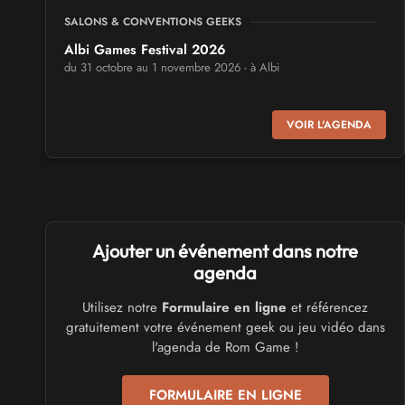
SALONS & CONVENTIONS GEEKS
Albi Games Festival 2026
du 31 octobre au 1 novembre 2026 - à Albi
SALONS & CONVENTIONS GEEKS
VOIR L'AGENDA
Virtual Calais - salon du jeu vidéo et des loisirs
numériques 2026
les 3 et 4 octobre 2026 - à Calais
SALONS & CONVENTIONS GEEKS
Ajouter un événement dans notre
Trolls et Légendes 2027
du 26 au 28 mars 2027 - à Mons
agenda
Utilisez notre
Formulaire en ligne
et référencez
CULTURE JAPONAISE ET OTAKU
gratuitement votre événement geek ou jeu vidéo dans
Mang'Azur 2027
l'agenda de Rom Game !
les 24 et 25 avril 2027 - à Toulon
FORMULAIRE EN LIGNE
SALONS & CONVENTIONS GEEKS