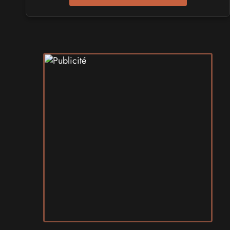
Play Azur Festival 2027
les 17 et 18 avril 2027 - à Nice
SALONS & CONVENTIONS GEEKS
Art To Play 2026
les 14 et 15 novembre 2026 - à Nantes
VIDES GRENIERS, BROCANTES
Broc'Land Geek Reims 2026
le 27 septembre 2026 - à Reims
CULTURE JAPONAISE ET OTAKU
MangAnime 2026
le 8 novembre 2026 - à Morcenx
SALONS & CONVENTIONS GEEKS
Arcadia GeekFest 2026