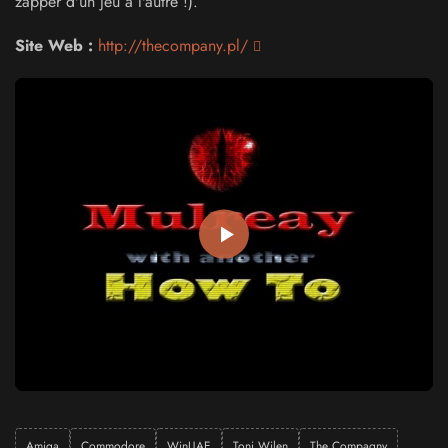
zapper d'un jeu à l'autre !).
Site Web :
http://thecompany.pl/
Amiga
Commodore
WinUAE
Toni Wilen
The Compagny