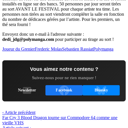
installés en ligne sur des bancs. 50 personnes par jour seront tirées
au sort AVANT LE FESTIVAL pour chaque artiste tea time. Les
personnes non tirées au sort viendront compléter la salle en fonction
du nombre de dédicaces gérées par l’artiste. Pour les premiers, un
thé sera fourni !
Envoyez donc un e-mail à l'adresse suivante :
dedi_jdg@polymanga.com
pour participer au tirage au sort !
Joueur du Grenier
Frederic Molas
Sebastien Rassiat
Polymanga
Vous aimez notre contenu ?
Suivez-nous pour ne rien manquer !
Newsletter
Facebook
Bluesky
‹ Article précédent
Far Cry 3 Blood Dragon tourne sur Commodore 64 comme une
vieille VHS
Article suivant ›