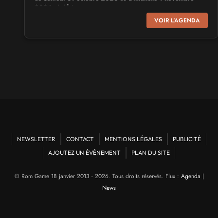
2026
- à Albi
VOIR L'AGENDA
SALONS & CONVENTIONS GEEKS
Virtual Calais - salon du jeu vidéo et des loisirs
numériques 2026
Samedi 3
et
Dimanche 4 octobre 2026
- à Calais
SALONS & CONVENTIONS GEEKS
Trolls et Légendes 2027
du
Vendredi 26
au
Dimanche 28 mars 2027
- à Mons
CULTURE JAPONAISE ET OTAKU
NEWSLETTER
CONTACT
MENTIONS LÉGALES
PUBLICITÉ
AJOUTEZ UN ÉVÉNEMENT
PLAN DU SITE
Mang'Azur 2027
Samedi 24
et
Dimanche 25 avril 2027
- à Toulon
© Rom Game 18 janvier 2013 - 2026. Tous droits réservés. Flux :
Agenda
|
News
SALONS & CONVENTIONS GEEKS
Play Azur Festival 2027
Samedi 17
et
Dimanche 18 avril 2027
- à Nice