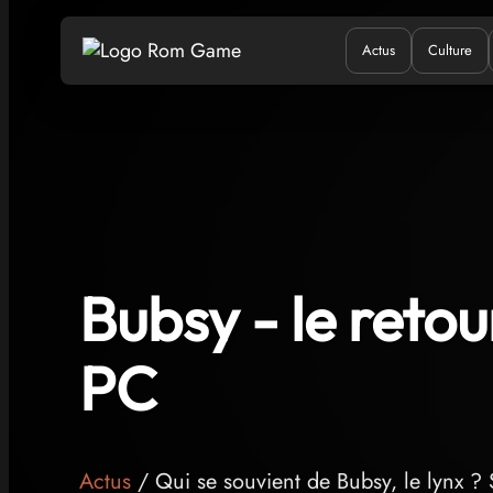
Actus
Culture
Quand ?
Où ?
Q
Bubsy - le retou
PC
Actus
/ Qui se souvient de Bubsy, le lynx ? S