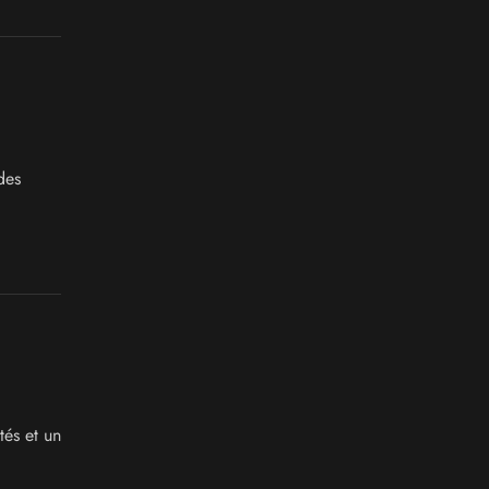
des
és et un