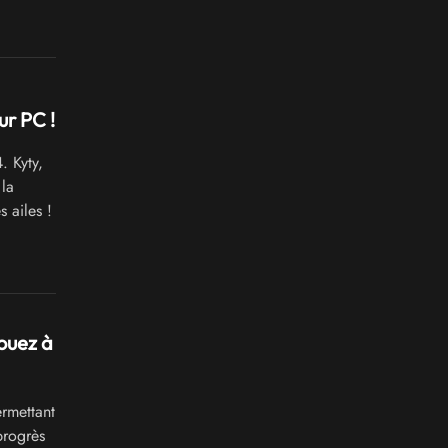
ur PC !
. Kyty,
la
 ailes !
jouez à
rmettant
progrès