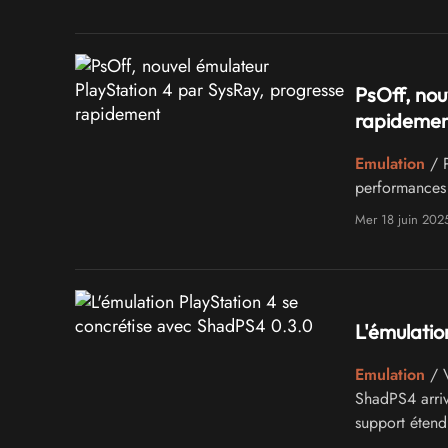
PsOff, nou
rapideme
Emulation
/ P
performances 
Mer 18 juin 202
L'émulatio
Emulation
/ V
ShadPS4 arriv
support étend