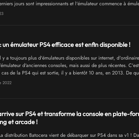
derniers jours sont impressionnants et l'émulateur commence à émul
e des jeux en 3D. Profitez de la puissance de votre ordinateur pour
23
 performances de vos jeux PS4 !
: un émulateur PS4 efficace est enfin disponible !
l y a toujours plus d'émulateurs disponibles sur internet, d'ordinaire,
d'émulateur d'anciennes consoles, mais aussi de plus récentes. C'est
 cas de la PS4 qui est sortie, il y a bientôt 10 ans, en 2013. De qu
sion aux joueurs PC d'essayer les quelques jeux exclusifs de la co
e 2022
a beaucoup de pépites dans le lot.
rrive sur PS4 et transforme la console en plate-fo
ng et arcade !
a distribution Batocera vient de débarquer sur PS4 dans sa v1 ! D