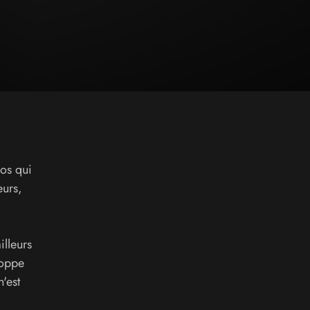
os qui
eurs,
illeurs
loppe
'est