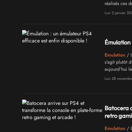
réalisés ces 
manière fluid
Lun 2 janvier 20
améliorer les
Émulation 
Emulation
/ I
s'agit plutôt 
aujourd'hui le
donner l'occa
Lun 28 novembr
Sony et il y 
Batocera a
retro gami
Emulation
/ L