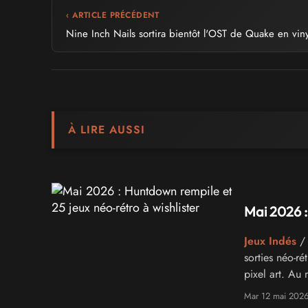
‹ ARTICLE PRÉCÉDENT
Nine Inch Nails sortira bientôt l'OST de Quake en viny
À LIRE AUSSI
Mai 2026 :
Jeux Indés
/ 
sorties néo-r
pixel art. Au
Huntdown: Ove
Mar 12 mai 202
en accès antic