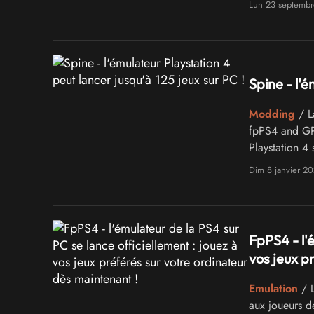
Lun 23 septemb
Spine - l'é
Modding
/ L
fpPS4 and GPC
Playstation 4 
Dim 8 janvier 2
FpPS4 - l'é
vos jeux p
Emulation
/ L
aux joueurs de