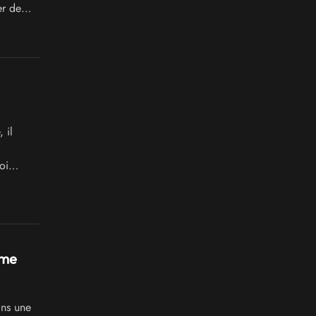
er de
 il
oi
nsole de
rme
ans une