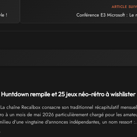
ARTICLE SUI
le !
Conférence E3 Microsoft : Le 
 Huntdown rempile et 25 jeux néo-rétro à wishlister
La chaîne Recalbox consacre son traditionnel récapitulatif mensue
étro à un mois de mai 2026 particulièrement chargé pour les amate
 milieu d'une vingtaine d'annonces indépendantes, un nom ressort :
rtime, le préquel rogue-like signé Easy Trigger Games. Le titre d
6
ipé sur Steam le 7 mai, six ans après l'original.