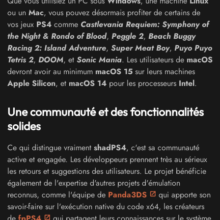
Que vous utilisiez un PC sous
Windows
, une machine
Linux
ou un
Mac
, vous pouvez désormais profiter de certains de
vos jeux
PS4
comme
Castlevania Requiem: Symphony of
the Night & Rondo of Blood
,
Peggle 2
,
Beach Buggy
Racing 2: Island Adventure
,
Super Meat Boy
,
Puyo Puyo
Tetris 2
,
DOOM
, et
Sonic Mania
. Les utilisateurs de
macOS
devront avoir au minimum
macOS 15
sur leurs machines
Apple Silicon
, et
macOS 14
pour les processeurs
Intel
.
Une communauté et des fonctionnalités
solides
Ce qui distingue vraiment
shadPS4
, c'est sa communauté
active et engagée. Les développeurs prennent très au sérieux
les retours et suggestions des utilisateurs. Le projet bénéficie
également de l'expertise d'autres projets d'émulation
reconnus, comme l'équipe de
Panda3DS
qui apporte son
savoir-faire sur l'exécution native du code x64, les créateurs
de
fpPS4
qui partagent leurs connaissances sur le système