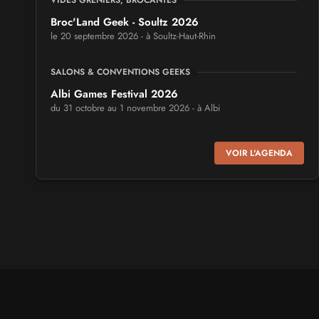
VIDES GRENIERS, BROCANTES
Broc'Land Geek - Soultz 2026
le 20 septembre 2026 - à Soultz-Haut-Rhin
SALONS & CONVENTIONS GEEKS
Albi Games Festival 2026
du 31 octobre au 1 novembre 2026 - à Albi
SALONS & CONVENTIONS GEEKS
VOIR L'AGENDA
Virtual Calais - salon du jeu vidéo et des loisirs
numériques 2026
les 3 et 4 octobre 2026 - à Calais
SALONS & CONVENTIONS GEEKS
Trolls et Légendes 2027
du 26 au 28 mars 2027 - à Mons
CULTURE JAPONAISE ET OTAKU