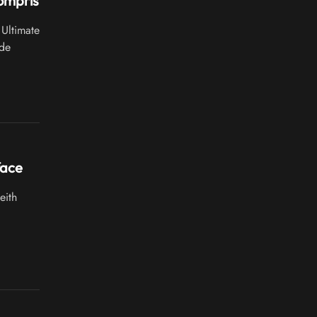
ompris
Ultimate
ode
face
eith