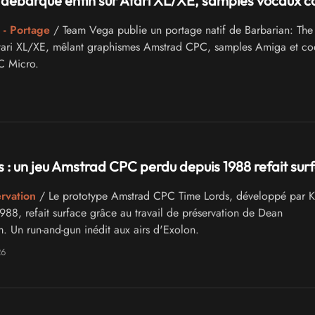
débarque enfin sur Atari XL/XE, samples vocaux c
 - Portage
/ Team Vega publie un portage natif de Barbarian: The 
Atari XL/XE, mêlant graphismes Amstrad CPC, samples Amiga et c
C Micro.
 : un jeu Amstrad CPC perdu depuis 1988 refait sur
ervation
/ Le prototype Amstrad CPC Time Lords, développé par K
88, refait surface grâce au travail de préservation de Dean
. Un run-and-gun inédit aux airs d'Exolon.
26