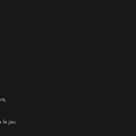
re,
 le jeu