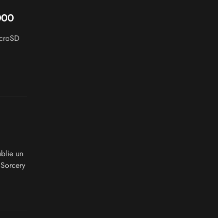
000
icroSD
blie un
 Sorcery