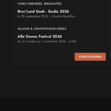
VIDES GRENIERS, BROCANTES
Broc'Land Geek - Soultz 2026
le 20 septembre 2026 - à Soultz-Haut-Rhin
SALONS & CONVENTIONS GEEKS
Albi Games Festival 2026
du 31 octobre au 1 novembre 2026 - à Albi
SALONS & CONVENTIONS GEEKS
VOIR L'AGENDA
Virtual Calais - salon du jeu vidéo et des loisirs
numériques 2026
les 3 et 4 octobre 2026 - à Calais
SALONS & CONVENTIONS GEEKS
Trolls et Légendes 2027
du 26 au 28 mars 2027 - à Mons
CULTURE JAPONAISE ET OTAKU