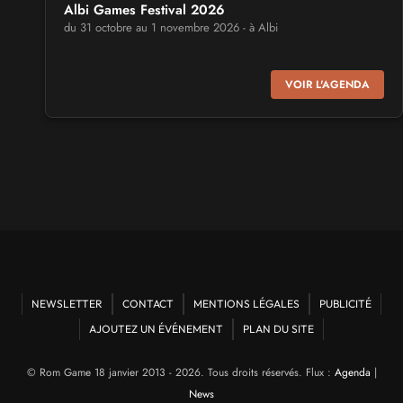
Albi Games Festival 2026
du 31 octobre au 1 novembre 2026 - à Albi
SALONS & CONVENTIONS GEEKS
VOIR L'AGENDA
Virtual Calais - salon du jeu vidéo et des loisirs
numériques 2026
les 3 et 4 octobre 2026 - à Calais
SALONS & CONVENTIONS GEEKS
Trolls et Légendes 2027
du 26 au 28 mars 2027 - à Mons
CULTURE JAPONAISE ET OTAKU
Mang'Azur 2027
NEWSLETTER
CONTACT
MENTIONS LÉGALES
PUBLICITÉ
les 24 et 25 avril 2027 - à Toulon
AJOUTEZ UN ÉVÉNEMENT
PLAN DU SITE
SALONS & CONVENTIONS GEEKS
© Rom Game 18 janvier 2013 - 2026. Tous droits réservés. Flux :
Agenda
|
Play Azur Festival 2027
News