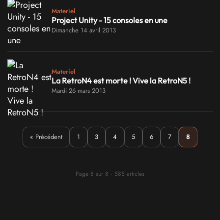
Materiel
Project Unity - 15 consoles en une
Dimanche 14 avril 2013
Materiel
La RetroN4 est morte ! Vive la RetroN5 !
Mardi 26 mars 2013
« Précédent
1
3
4
5
6
7
8
Page 8 sur 8 · 585 articles