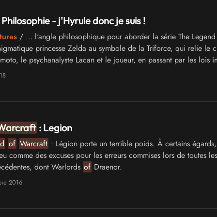
 Philosophie - j'Hyrule donc je suis !
tures
/ … l'angle philosophique pour aborder la série The Legen
igmatique princesse Zelda au symbole de la Triforce, qui relie le c
oto, le psychanalyste Lacan et le joueur, en passant par les lois im
…
18
Warcraft
: Legion
ld
of
Warcraft
: Légion porte un terrible poids. À certains égards, 
eu comme des excuses pour les erreurs commises lors de toutes le
écédentes, dont Warlords
of
Draenor.
bre 2016