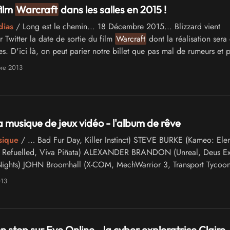
film
Warcraft
dans les salles en 2015 !
dias
/ Long est le chemin... 18 Décembre 2015... Blizzard vient
 Twitter la date de sortie du film
Warcraft
dont la réalisation sera
. D'ici là, on peut parier notre billet que pas mal de rumeurs et p
sur cette super production qui sent bon l'opportunisme.
bre 2013
a musique de jeux vidéo - l'album de rêve
sique
/ … Bad Fur Day, Killer Instinct) STEVE BURKE (Kameo: El
c Refuelled, Viva Piñata) ALEXANDER BRANDON (Unreal, Deus Ex
Nights) JOHN Broomhall (X-COM, MechWarrior 3, Transport Tycoon
SH (
World
of
Warcraft
, StarCraft, …
013
n stop sur Eve Online - la cyber exploratrice Claire