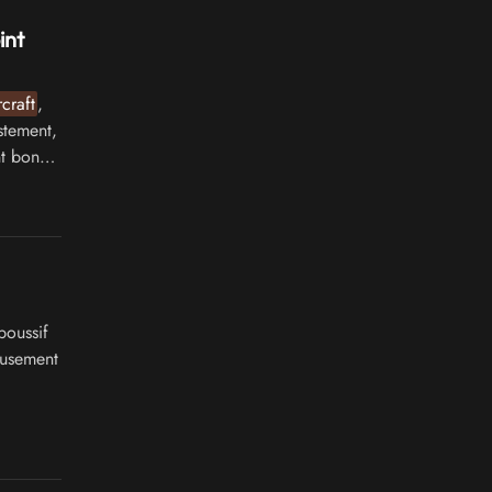
int
craft
,
stement,
nt bon
 poussif
reusement