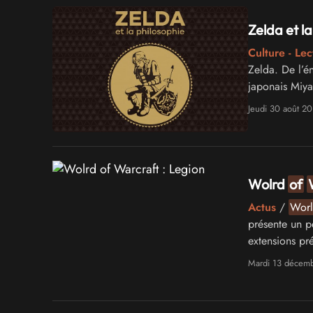
Zelda et la
Culture - Lec
Zelda. De l’én
japonais Miyam
d’Hyrule, la 
Jeudi 30 août 20
Wolrd
of
Actus
/
Wor
présente un p
extensions pr
Mardi 13 décem