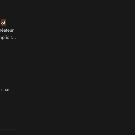
d
of
réateur
plicites
il se
s