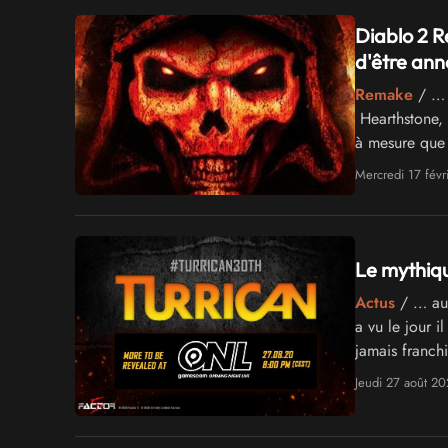
Diablo 2 R
d'être ann
Remake
/ … d
Hearthstone, 
à mesure que 
train …
Mercredi 17 févr
Le mythiqu
Actus
/ … au 
a vu le jour i
jamais franch
Jeudi 27 août 2