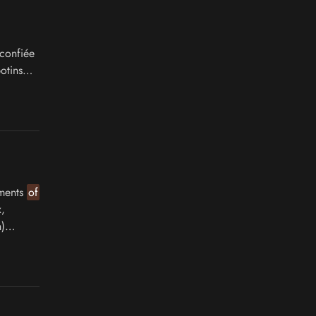
 confiée
otins
ements
of
,
)