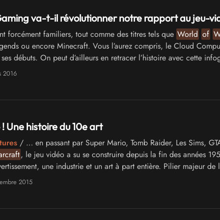
aming va-t-il révolutionner notre rapport au jeu-vi
t forcément familiers, tout comme des titres tels que
World
of
W
ends ou encore Minecraft. Vous l’aurez compris, le Cloud Compu
 ses débuts. On peut d’ailleurs en retracer l’histoire avec cette info
s 2016
! Une histoire du 10e art
tures
/ … en passant par Super Mario, Tomb Raider, Les Sims, GT
rcraft
, le jeu vidéo a su se construire depuis la fin des années 19
tissement, une industrie et un art à part entière. Pilier majeur de 
aire contemporaine, …
tembre 2015