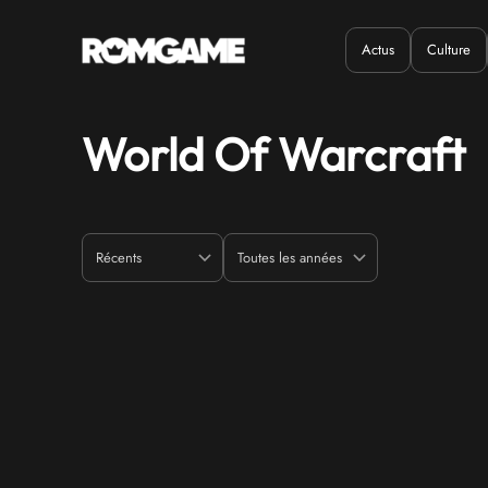
Actus
Culture
Quand ?
Où ?
World Of Warcraft