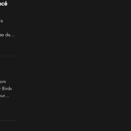
ncé
ra
use dans
oom
 Birds
our