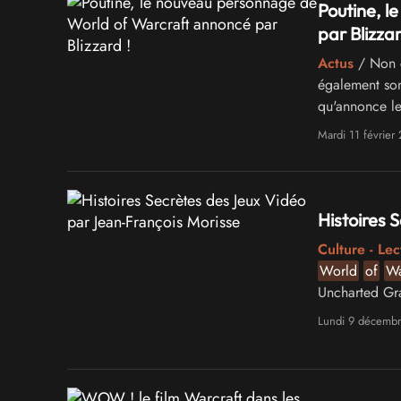
Poutine, 
par Blizzar
Actus
/ Non c
également so
qu'annonce le
les locaux du 
Mardi 11 février
Histoires 
Culture - Lec
World
of
Wa
Uncharted Gr
Joystick, a pa
Lundi 9 décemb