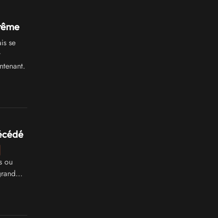
rême
is se
t
ntenant.
décédé
s ou
grand