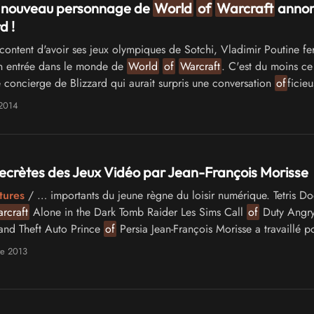
le nouveau personnage de
World
of
Warcraft
anno
d !
ontent d'avoir ses jeux olympiques de Sotchi, Vladimir Poutine fe
n entrée dans le monde de
World
of
Warcraft
. C'est du moins ce
 concierge de Blizzard qui aurait surpris une conversation
of
ficie
studio, un soir de pot de départ.
 2014
Secrètes des Jeux Vidéo par Jean-François Morisse
tures
/ … importants du jeune règne du loisir numérique. Tetris D
rcraft
Alone in the Dark Tomb Raider Les Sims Call
of
Duty Angry
and Theft Auto Prince
of
Persia Jean-François Morisse a travaillé p
rticipé à la …
re 2013