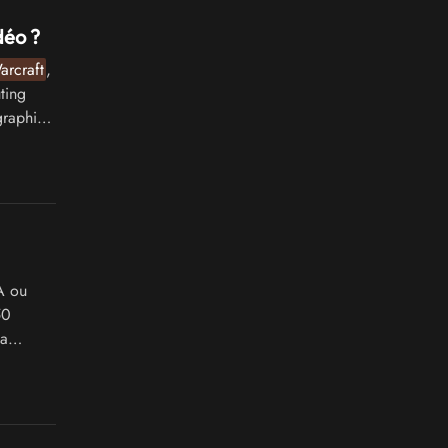
déo ?
arcraft
,
ting
graphie.
A ou
50
la