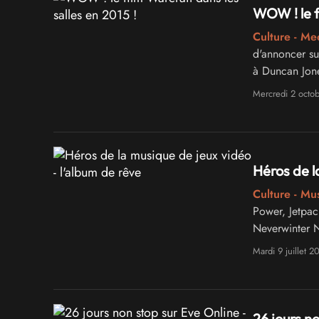
WOW ! le 
Culture - Me
d'annoncer sur
à Duncan Jones
vont circuler 
Mercredi 2 octo
Héros de l
Culture - Mu
Power, Jetpa
Neverwinter 
TRACY W. BU
Mardi 9 juillet 2
26 jours no