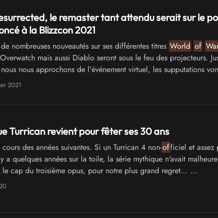
esurrected, le remaster tant attendu serait sur le po
oncé à la Blizzcon 2021
e nombreuses nouveautés sur ses différentes titres
World
of
War
Overwatch mais aussi Diablo seront sous le feu des projecteurs. Ju
nous nous approchons de l'événement virtuel, les supputations vo
ier 2021
e Turrican revient pour fêter ses 30 ans
cours des années suivantes. Si un Turrican 4 non-
of
ficiel et assez
l y a quelques années sur la toile, la série mythique n'avait malheu
i le cap du troisième opus, pour notre plus grand regret... …
020