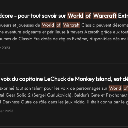
ore - pour tout savoir sur
World
of
Warcraft
Ext
oueurs et joueuses de
World
of
Warcraft
Classic peuvent désorma
ne aventure exigeante et périlleuse à travers Azeroth grâce aux tou
umes de Classic Era dotés de règles Extrême, disponibles dès mai
t 2023
 voix du capitaine LeChuck de Monkey Island, est 
xprimé tout son talent pour les voix de personnages sur
World
of
tal Gear Solid 2 (Sergei Gurlukovich), Baldur's Gate et Psychonaut
 Darkness Outre ce rôle dans les jeux vidéo, il était connu par le 
voir …
ier 2023