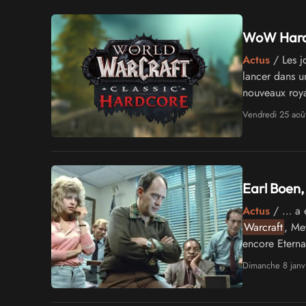
WoW Hardc
Actus
/ Les j
lancer dans u
nouveaux roya
Vendredi 25 aoû
Earl Boen,
Actus
/ … a e
Warcraft
, Me
encore Eternal
public pour a
Dimanche 8 janv