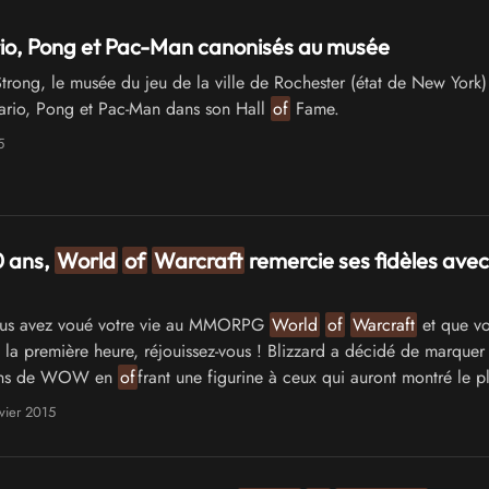
io, Pong et Pac-Man canonisés au musée
trong, le musée du jeu de la ville de Rochester (état de New York)
Mario, Pong et Pac-Man dans son Hall
of
Fame.
5
0 ans,
World
of
Warcraft
remercie ses fidèles avec
ous avez voué votre vie au MMORPG
World
of
Warcraft
et que vo
la première heure, réjouissez-vous ! Blizzard a décidé de marquer
 ans de WOW en
of
frant une figurine à ceux qui auront montré le p
vier 2015