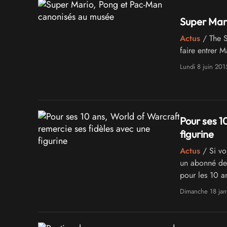
Super Mar
Actus
/ The S
faire entrer 
Lundi 8 juin 201
Pour ses 1
figurine
Actus
/ Si v
un abonné de 
pour les 10
fidélité !
Dimanche 18 jan