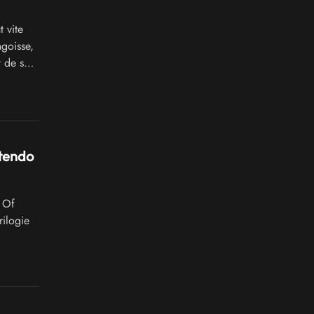
 vite
ngoisse,
t de son
ntendo
 Of
rilogie