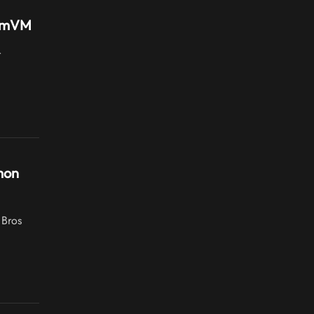
ummVM
r
mon
 Bros