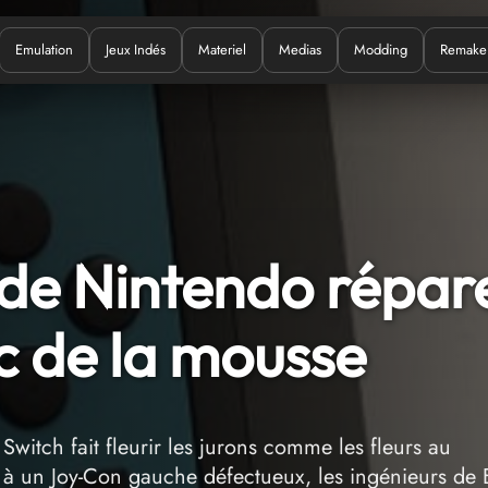
Emulation
Jeux Indés
Materiel
Medias
Modding
Remake
Quoi ?
 de Nintendo répar
c de la mousse
Switch fait fleurir les jurons comme les fleurs au
t à un Joy-Con gauche défectueux, les ingénieurs de 