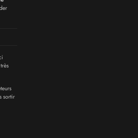
uder
ci
très
teurs
 sortir