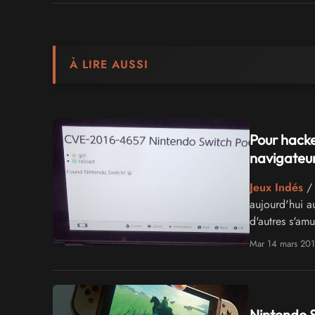
À LIRE AUSSI
Pour hacke
navigateu
Jeux Indés
/ 
aujourd'hui au
d'autres s'am
Switch...
Mar 14 mars 20
Nintendo S