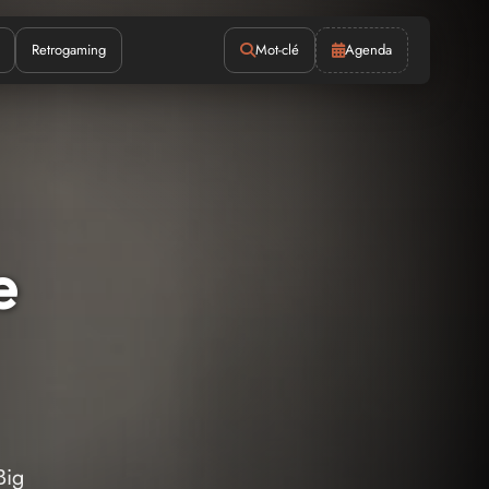
Retrogaming
Mot-clé
Agenda
e
Big