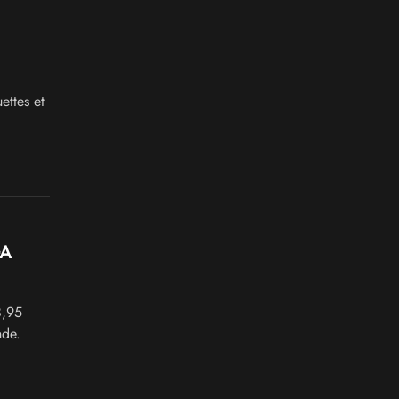
ettes et
GA
8,95
nde.