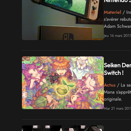
Materiel
/ Ins
s'avérer rebut
Adam Schwartz
dock
Jeu 16 mars 201
Seiken Den
Switch !
Actus
/ La sa
Mana s’apprête
originale.
Mar 21 mars 201