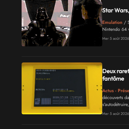
Star Wars
Emulation
/ S
Nintendo 64 v
Mer 5 août 2026
Deux raret
fantôme
Actus - Prés
découverts da
s'autodétruire
Mer 5 août 2026