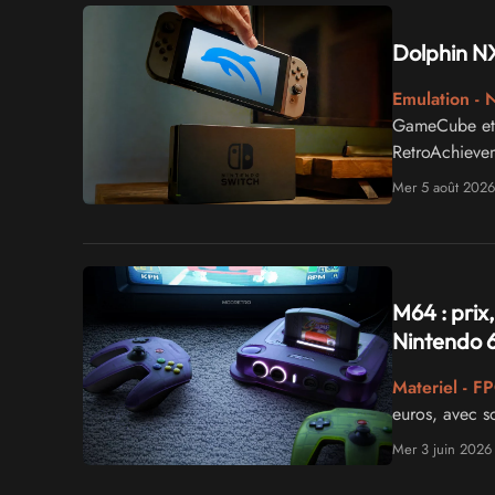
Dolphin NX
Emulation - 
GameCube et W
RetroAchieve
Mer 5 août 2026
M64 : prix
Nintendo 
Materiel - F
euros, avec s
Mer 3 juin 2026