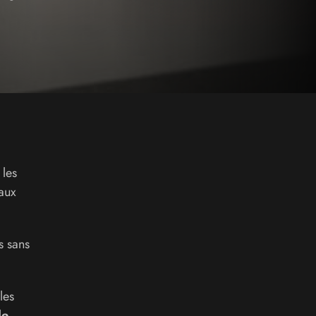
 les
 aux
s sans
les
le